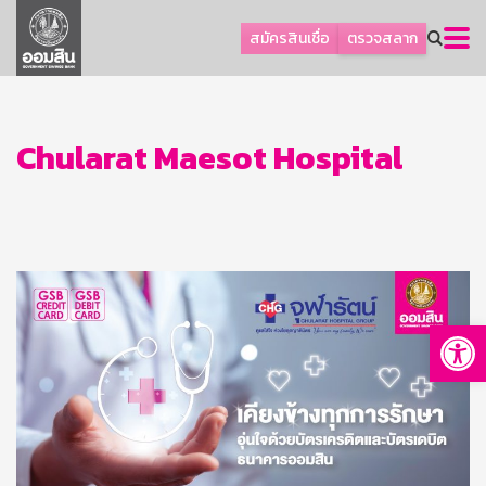
ลูกค้าธุรกิจ
สมัครสินเชื่อ
ตรวจสลาก
ลูกค้าผู้ประกอบรายย่อย
โปรโมชัน
ออมเพื่อสุข
Chularat Maesot Hospital
เกี่ยวกับธนาคาร
การพัฒนาที่ยั่งยืน
ข่าวสาร
บริการทางการเงิน
Op
อื่นๆ
ติดต่อเรา
บริการออนไลน์
TH
EN
GSB Society