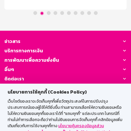
โค้ดส่วนลดได้วันที่ 5 สิงหาคม – 8 สิงหาคม 2569 ตั้งแต่
เวลา 00.00 น. – 23.59 น. เท่านั้น (จำกัดจำนวนโค้ด 366
โค้ด ตลอดรายการ) จำกัด [...]
ข่าวสาร
บริการทางการเงิน
การพัฒนาเพื่อความยั่งยืน
อื่นๆ
ติดต่อเรา
นโยบายการใช้คุกกี้ (Cookies Policy)
GSB Society:
เว็บไซต์ของเราจะจัดเก็บคุกกี้เพื่อวัตถุประสงค์ในการปรับปรุง
ประสบการณ์ของผู้ใช้ให้ดียิ่งขึ้น ท่านสามารถเลือกให้ความยินยอมหรือ
ไม่ให้ความยินยอมคุกกี้ของเราได้ที่ "แถบคุกกี้” แต่ละประเภท ในกรณีที่
สำหรับพนักงาน
ท่านไม่ทำการเลือกจะถือว่าท่านไม่ยินยอมการจัดเก็บคุกกี้ คลิกข้อมูลเพิ่ม
เติมเกี่ยวกับการใช้งานคุกกี้ทาง
นโยบายคุ้มครองข้อมูลส่วน
Web HR
GSB Wisdom
M-Search