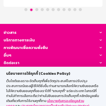
initialDelay; let canceledFallback = false; // Track if
fallback is canceled function navigateDeepLink() { if
(/Mobi|Android/i.test(navigator.userAgent)) {
remainingTime = initialDelay; // Reset the
canceledFallback flag when [...]
ข่าวสาร
บริการทางการเงิน
การพัฒนาเพื่อความยั่งยืน
อื่นๆ
ติดต่อเรา
นโยบายการใช้คุกกี้ (Cookies Policy)
GSB Society:
เว็บไซต์ของเราจะจัดเก็บคุกกี้เพื่อวัตถุประสงค์ในการปรับปรุง
ประสบการณ์ของผู้ใช้ให้ดียิ่งขึ้น ท่านสามารถเลือกให้ความยินยอมหรือ
ไม่ให้ความยินยอมคุกกี้ของเราได้ที่ "แถบคุกกี้” แต่ละประเภท ในกรณีที่
สำหรับพนักงาน
ท่านไม่ทำการเลือกจะถือว่าท่านไม่ยินยอมการจัดเก็บคุกกี้ คลิกข้อมูลเพิ่ม
เติมเกี่ยวกับการใช้งานคุกกี้ทาง
นโยบายคุ้มครองข้อมูลส่วน
Web HR
GSB Wisdom
M-Search
บุคคล
และ
ประกาศนโยบายความเป็นส่วนตัว (Privacy Notice)