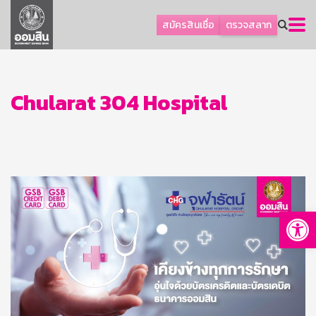
ลูกค้าธุรกิจ
สมัครสินเชื่อ
ตรวจสลาก
ลูกค้าผู้ประกอบรายย่อย
โปรโมชัน
ออมเพื่อสุข
Chularat 304 Hospital
เกี่ยวกับธนาคาร
การพัฒนาที่ยั่งยืน
ข่าวสาร
บริการทางการเงิน
Op
อื่นๆ
ติดต่อเรา
บริการออนไลน์
TH
EN
GSB Society