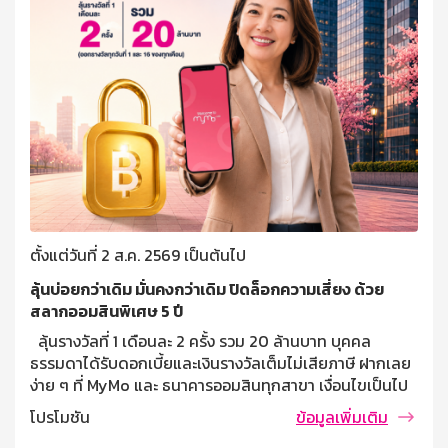
ตั้งแต่วันที่ 2 ส.ค. 2569 เป็นต้นไป
ลุ้นบ่อยกว่าเดิม มั่นคงกว่าเดิม ปิดล็อกความเสี่ยง ด้วย
สลากออมสินพิเศษ 5 ปี
ลุ้นรางวัลที่ 1 เดือนละ 2 ครั้ง รวม 20 ล้านบาท บุคคล
ธรรมดาได้รับดอกเบี้ยและเงินรางวัลเต็มไม่เสียภาษี ฝากเลย
ง่าย ๆ ที่ MyMo และ ธนาคารออมสินทุกสาขา เงื่อนไขเป็นไป
ตามที่ธนาคารกำหนด var fallbackTimeout; const
โปรโมชัน
ข้อมูลเพิ่มเติม
initialDelay = 5000; let remainingTime =