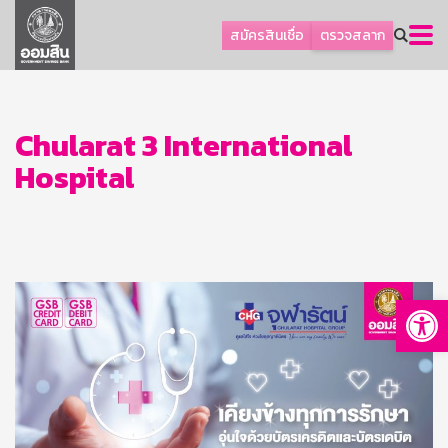
ลูกค้าธุรกิจ
สมัครสินเชื่อ
ตรวจสลาก
ลูกค้าผู้ประกอบรายย่อย
โปรโมชัน
ออมเพื่อสุข
Chularat 3 International
Hospital
เกี่ยวกับธนาคาร
การพัฒนาที่ยั่งยืน
ข่าวสาร
บริการทางการเงิน
Op
อื่นๆ
ติดต่อเรา
บริการออนไลน์
TH
EN
GSB Society