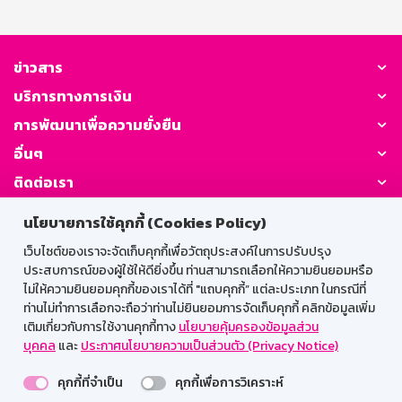
เงินที่ถอนจะได้รับอัตราดอกเบี้ยเงินฝากประเภทเผื่อเรียก นับ
จากวันที่ลงรับดอกเบี้ยครั้งสุดท้าย ในกรณียังไม่ได้ลงรับ
ดอกเบี้ยจะนับจากวันที่เปิดบัญชีจนถึงวันที่ถอน โดยดอกเบี้ย
ที่ลงรับไปแล้วธนาคารจะไม่เรียกคืน ภาษี ณ ที่จ่าย บุคคล
ข่าวสาร
ธรรมดาไม่เสียภาษี นิติบุคคลหักภาษี ณ ที่จ่าย ตามประกาศ
บริการทางการเงิน
กรมสรรพากร ระยะเวลาจ่ายดอกเบี้ย จ่ายดอกเบี้ยทุกเดือน
โดยโอนเข้าบัญชีเงินฝากประเภทเผื่อเรียกที่เป็นบัญชีคู่โอน
การพัฒนาเพื่อความยั่งยืน
วันชนวันตามวันที่ฝาก
อื่นๆ
ติดต่อเรา
นโยบายการใช้คุกกี้ (Cookies Policy)
GSB Society:
เว็บไซต์ของเราจะจัดเก็บคุกกี้เพื่อวัตถุประสงค์ในการปรับปรุง
ประสบการณ์ของผู้ใช้ให้ดียิ่งขึ้น ท่านสามารถเลือกให้ความยินยอมหรือ
ไม่ให้ความยินยอมคุกกี้ของเราได้ที่ "แถบคุกกี้” แต่ละประเภท ในกรณีที่
สำหรับพนักงาน
ท่านไม่ทำการเลือกจะถือว่าท่านไม่ยินยอมการจัดเก็บคุกกี้ คลิกข้อมูลเพิ่ม
เติมเกี่ยวกับการใช้งานคุกกี้ทาง
นโยบายคุ้มครองข้อมูลส่วน
Web HR
GSB Wisdom
M-Search
บุคคล
และ
ประกาศนโยบายความเป็นส่วนตัว (Privacy Notice)
เข้าสู่ระบบเน็ตเมล
คุกกี้ที่จำเป็น
คุกกี้เพื่อการวิเคราะห์