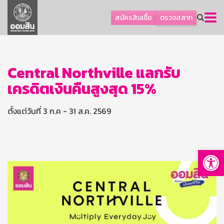
ลูกค้าธุรกิจ
สมัครสินเชื่อ
ตรวจสลาก
ลูกค้าผู้ประกอบรายย่อย
โปรโมชัน
ออมเพื่อสุข
Central Northville แลกรับ
เครดิตเงินคืนสูงสุด 15%
เกี่ยวกับธนาคาร
การพัฒนาที่ยั่งยืน
ตั้งแต่วันที่ 3 ก.ค - 31 ส.ค. 2569
ข่าวสาร
บริการทางการเงิน
Op
อื่นๆ
ติดต่อเรา
บริการออนไลน์
TH
EN
GSB Society