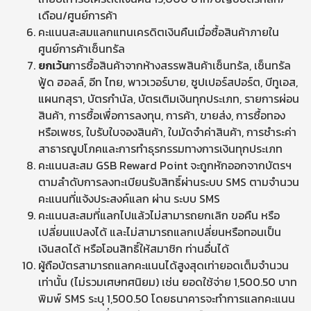
เดือน/ศูนย์การค้า
คะแนนสะสมแลกแทนเครดิตเงินคืนเมื่อซื้อสินค้าภายใน
ศูนย์การค้าเซ็นทรัล
ยกเว้น
การซื้อสินค้าจากห้างสรรพสินค้าเซ็นทรัล, เซ็นทรัล
ฟู้ด ฮอลล์, อีท ไทย, พาวเวอร์บาย, ซูปเปอร์สปอร์ต, บีทูเอส,
แผนกสุรา, บัตรกำนัล, บัตรเติมเงินทุกประเภท, รายการผ่อน
สินค้า, การซื้อเพื่อการลงทุน, การค้า, ขายส่ง, การซื้อทอง
หรือเพชร, ใบรับใบจองสินค้า, ใบมัดจำค่าสินค้า, การชำระค่า
สาธารณูปโภคและการทำธุรกรรมทางการเงินทุกประเภท
คะแนนสะสม GSB Reward Point จะถูกหักออกจากบัตรฯ
ตามลำดับการลงทะเบียนรับสิทธิ์ผ่านระบบ SMS ตามจำนวน
คะแนนที่แจ้งประสงค์แลก ผ่าน ระบบ SMS
คะแนนสะสมที่แลกไปแล้วไม่สามารถยกเลิก ขอคืน หรือ
เปลี่ยนแปลงได้ และไม่สามารถแลกเปลี่ยนหรือทอนเป็น
เงินสดได้ หรือโอนสิทธิ์ให้สมาชิก ท่านอื่นได้
ผู้ถือบัตรสามารถแลกคะแนนได้สูงสุดเท่ายอดเต็มจำนวน
เท่านั้น (ไม่รวมเศษทศนิยม) เช่น ยอดใช้จ่าย 1,500.50 บาท
พิมพ์ SMS ระบุ 1,500.50 โดยธนาคารจะทำการแลกคะแนน