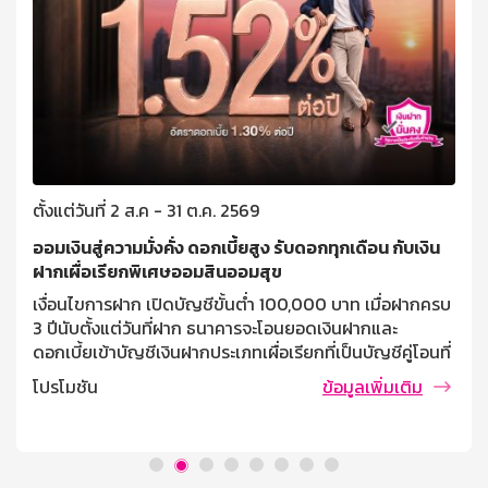
ตั้งแต่วันที่ 2 ส.ค - 31 ต.ค. 2569
ออมเงินสู่ความมั่งคั่ง ดอกเบี้ยสูง รับดอกทุกเดือน กับเงิน
ฝากเผื่อเรียกพิเศษออมสินออมสุข
เงื่อนไขการฝาก เปิดบัญชีขั้นต่ำ 100,000 บาท เมื่อฝากครบ
3 ปีนับตั้งแต่วันที่ฝาก ธนาคารจะโอนยอดเงินฝากและ
ดอกเบี้ยเข้าบัญชีเงินฝากประเภทเผื่อเรียกที่เป็นบัญชีคู่โอนที่
ผู้ฝากแจ้งไว้ ฝากครั้งละไม่ต่ำกว่า 10,000 บาท ไม่จำกัด
โปรโมชัน
ข้อมูลเพิ่มเติม
วงเงินรับฝากสูงสุด บุคคลธรรมดาที่มีอายุตั้งแต่ 7 ปี ขึ้นไป
การคิดดอกเบี้ย / ผลตอบแทน อัตราดอกเบี้ย 1.30% ต่อปี
(เทียบเท่าเงินฝากประจำ 1.52% ต่อปี) เงื่อนไขการถอน ถอน
ครั้งละเท่าใดก็ได้ ถอนหรือปิดบัญชีก่อนฝากครบ 3 ปี จำนวน