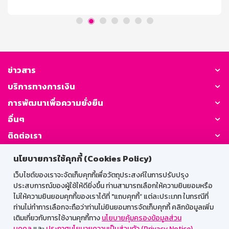
initialDelay; let canceledFallback = false; // Track if
fallback is canceled function navigateDeepLink() { if
(/Mobi|Android/i.test(navigator.userAgent)) {
remainingTime = initialDelay; // Reset the
canceledFallback flag when [...]
ข่าวสาร
บริการทางการเงิน
การพัฒนาเพื่อความยั่งยืน
อื่นๆ
ติดต่อเรา
นโยบายการใช้คุกกี้ (Cookies Policy)
GSB Society:
เว็บไซต์ของเราจะจัดเก็บคุกกี้เพื่อวัตถุประสงค์ในการปรับปรุง
ประสบการณ์ของผู้ใช้ให้ดียิ่งขึ้น ท่านสามารถเลือกให้ความยินยอมหรือ
ไม่ให้ความยินยอมคุกกี้ของเราได้ที่ "แถบคุกกี้” แต่ละประเภท ในกรณีที่
สำหรับพนักงาน
ท่านไม่ทำการเลือกจะถือว่าท่านไม่ยินยอมการจัดเก็บคุกกี้ คลิกข้อมูลเพิ่ม
เติมเกี่ยวกับการใช้งานคุกกี้ทาง
นโยบายคุ้มครองข้อมูลส่วน
Web HR
GSB Wisdom
M-Search
บุคคล
และ
ประกาศนโยบายความเป็นส่วนตัว (Privacy Notice)