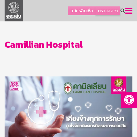
ลูกค้าธุรกิจ
สมัครสินเชื่อ
ตรวจสลาก
ลูกค้าผู้ประกอบรายย่อย
โปรโมชัน
ออมเพื่อสุข
Camillian Hospital
เกี่ยวกับธนาคาร
การพัฒนาที่ยั่งยืน
ข่าวสาร
บริการทางการเงิน
Op
อื่นๆ
ติดต่อเรา
บริการออนไลน์
TH
EN
GSB Society