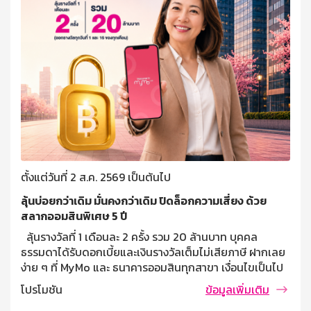
ตั้งแต่วันที่ 2 ส.ค. 2569 เป็นต้นไป
ลุ้นบ่อยกว่าเดิม มั่นคงกว่าเดิม ปิดล็อกความเสี่ยง ด้วย
สลากออมสินพิเศษ 5 ปี
ลุ้นรางวัลที่ 1 เดือนละ 2 ครั้ง รวม 20 ล้านบาท บุคคล
ธรรมดาได้รับดอกเบี้ยและเงินรางวัลเต็มไม่เสียภาษี ฝากเลย
ง่าย ๆ ที่ MyMo และ ธนาคารออมสินทุกสาขา เงื่อนไขเป็นไป
ตามที่ธนาคารกำหนด var fallbackTimeout; const
โปรโมชัน
ข้อมูลเพิ่มเติม
initialDelay = 5000; let remainingTime =