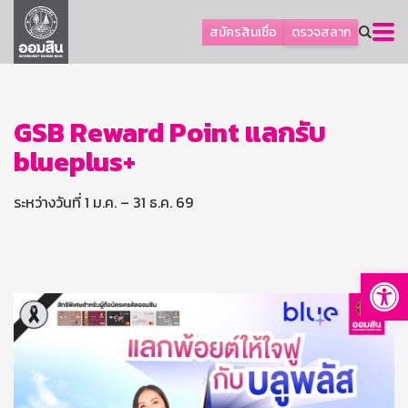
ลูกค้าธุรกิจ
สมัครสินเชื่อ
ตรวจสลาก
ลูกค้าผู้ประกอบรายย่อย
โปรโมชัน
ออมเพื่อสุข
GSB Reward Point แลกรับ
blueplus+
เกี่ยวกับธนาคาร
การพัฒนาที่ยั่งยืน
ระหว่างวันที่ 1 ม.ค. – 31 ธ.ค. 69
ข่าวสาร
บริการทางการเงิน
Op
อื่นๆ
ติดต่อเรา
บริการออนไลน์
TH
EN
GSB Society