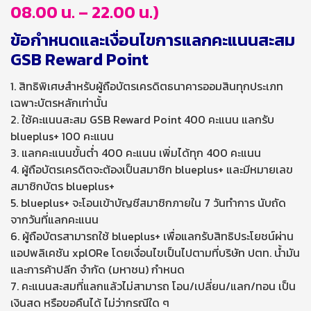
08.00 น. – 22.00 น.)
ข้อกำหนดและเงื่อนไขการแลกคะแนนสะสม
GSB Reward Point
1. สิทธิพิเศษสำหรับผู้ถือบัตรเครดิตธนาคารออมสินทุกประเภท
เฉพาะบัตรหลักเท่านั้น
2. ใช้คะแนนสะสม GSB Reward Point 400 คะแนน แลกรับ
blueplus+ 100 คะแนน
3. แลกคะแนนขั้นต่ำ 400 คะแนน เพิ่มได้ทุก 400 คะแนน
4. ผู้ถือบัตรเครดิตจะต้องเป็นสมาชิก blueplus+ และมีหมายเลข
สมาชิกบัตร blueplus+
5. blueplus+ จะโอนเข้าบัญชีสมาชิกภายใน 7 วันทำการ นับถัด
จากวันที่แลกคะแนน
6. ผู้ถือบัตรสามารถใช้ blueplus+ เพื่อแลกรับสิทธิประโยชน์ผ่าน
แอปพลิเคชัน xplORe โดยเงื่อนไขเป็นไปตามที่บริษัท ปตท. น้ำมัน
และการค้าปลีก จำกัด (มหาชน) กำหนด
7. คะแนนสะสมที่แลกแล้วไม่สามารถ โอน/เปลี่ยน/แลก/ทอน เป็น
เงินสด หรือขอคืนได้ ไม่ว่ากรณีใด ๆ