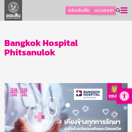
ลูกค้าธุรกิจ
สมัครสินเชื่อ
ตรวจสลาก
ลูกค้าผู้ประกอบรายย่อย
โปรโมชัน
ออมเพื่อสุข
Bangkok Hospital
Phitsanulok
เกี่ยวกับธนาคาร
การพัฒนาที่ยั่งยืน
ข่าวสาร
บริการทางการเงิน
Op
อื่นๆ
ติดต่อเรา
บริการออนไลน์
TH
EN
GSB Society