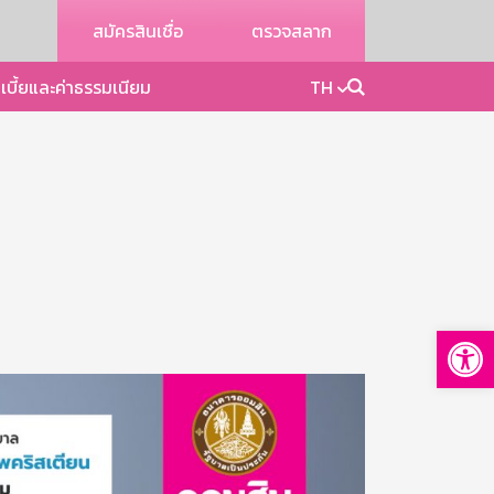
สมัครสินเชื่อ
ตรวจสลาก
เบี้ยและค่าธรรมเนียม
TH
Op