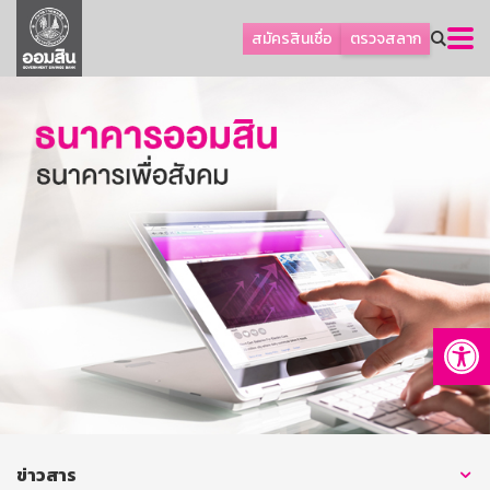
ลูกค้าธุรกิจ
สมัครสินเชื่อ
ตรวจสลาก
ลูกค้าผู้ประกอบรายย่อย
โปรโมชัน
ออมเพื่อสุข
เกี่ยวกับธนาคาร
การพัฒนาที่ยั่งยืน
ข่าวสาร
บริการทางการเงิน
Op
อื่นๆ
ติดต่อเรา
บริการออนไลน์
TH
EN
ข่าวสาร
GSB Society