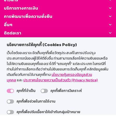
บริการทางการเงิน
การพัฒนาเพื่อความยั่งยืน
อื่นๆ
ติดต่อเรา
นโยบายการใช้คุกกี้ (Cookies Policy)
GSB Society:
เว็บไซต์ของเราจะจัดเก็บคุกกี้เพื่อวัตถุประสงค์ในการปรับปรุง
ประสบการณ์ของผู้ใช้ให้ดียิ่งขึ้น ท่านสามารถเลือกให้ความยินยอมหรือ
ไม่ให้ความยินยอมคุกกี้ของเราได้ที่ "แถบคุกกี้” แต่ละประเภท ในกรณีที่
สำหรับพนักงาน
ท่านไม่ทำการเลือกจะถือว่าท่านไม่ยินยอมการจัดเก็บคุกกี้ คลิกข้อมูลเพิ่ม
เติมเกี่ยวกับการใช้งานคุกกี้ทาง
นโยบายคุ้มครองข้อมูลส่วน
Web HR
GSB Wisdom
M-Search
บุคคล
และ
ประกาศนโยบายความเป็นส่วนตัว (Privacy Notice)
เข้าสู่ระบบเน็ตเมล
คุกกี้ที่จำเป็น
คุกกี้เพื่อการวิเคราะห์
คุกกี้เพื่อช่วยในการใช้งาน
รองรับการใช้งานได้ดีบนเว็บบราวเซอร์
คุกกี้เพื่อปรับเนื้อหาให้เข้ากับกลุ่มเป้าหมาย