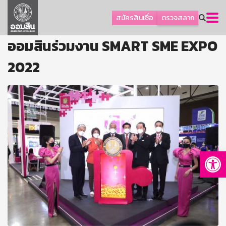
ลูกค้าธุรกิจ
สมัครสินเชื่อ
ตรวจสลาก
ลูกค้าผู้ประกอบรายย่อย
ออมสินร่วมงาน SMART SME EXPO
โปรโมชัน
2022
ออมเพื่อสุข
เกี่ยวกับธนาคาร
การพัฒนาที่ยั่งยืน
ข่าวสาร
บริการทางการเงิน
Op
อื่นๆ
ติดต่อเรา
บริการออนไลน์
TH
EN
GSB Society