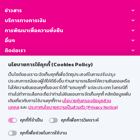
ข่าวสาร
บริการทางการเงิน
การพัฒนาเพื่อความยั่งยืน
อื่นๆ
ติดต่อเรา
นโยบายการใช้คุกกี้ (Cookies Policy)
GSB Society:
เว็บไซต์ของเราจะจัดเก็บคุกกี้เพื่อวัตถุประสงค์ในการปรับปรุง
ประสบการณ์ของผู้ใช้ให้ดียิ่งขึ้น ท่านสามารถเลือกให้ความยินยอมหรือ
ไม่ให้ความยินยอมคุกกี้ของเราได้ที่ "แถบคุกกี้” แต่ละประเภท ในกรณีที่
สำหรับพนักงาน
ท่านไม่ทำการเลือกจะถือว่าท่านไม่ยินยอมการจัดเก็บคุกกี้ คลิกข้อมูลเพิ่ม
เติมเกี่ยวกับการใช้งานคุกกี้ทาง
นโยบายคุ้มครองข้อมูลส่วน
Web HR
GSB Wisdom
M-Search
บุคคล
และ
ประกาศนโยบายความเป็นส่วนตัว (Privacy Notice)
เข้าสู่ระบบเน็ตเมล
คุกกี้ที่จำเป็น
คุกกี้เพื่อการวิเคราะห์
คุกกี้เพื่อช่วยในการใช้งาน