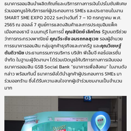
ธนาคารออมสินนำผลิตภัณฑ์และบริการทางการเงินโปรโมชันพิเศษ
ร่วมออกบูธให้บริการแก่ผู้ประกอบการ SMEs และประชาชนในงาน
SMART SME EXPO 2022 ระหว่างวันที่ 7 – 10 กรกฎาคม พ.ศ.
2565 ณ ฮอลล์ 7 ศูนย์การแสดงสินค้าและการประชุมอิมแพ็ค
เมืองทองธานี จ.นนทบุรี ในการนี้
คุณสินิตย์ เลิศไกร
รัฐมนตรีช่วย
ว่าการกระทรวงพาณิชย์
คุณวีระชัย อมรถกลสุเวช
รองผู้อำนวย
การธนาคารออมสิน กลุ่มลูกค้าธุรกิจและภาครัฐ และ
คุณวิเชษฐ์
ตันติวานิช
ประธานกรรมการบริหาร บริษัท พีเอ็มจี คอร์ปอเรชั่น
จำกัด ในฐานะผู้จัดงานฯ ได้ร่วมเปิดบูธให้บริการทางการเงินของ
ธนาคารออมสิน GSB Social Bank “ธนาคารเพื่อสังคม” ในงานดัง
กล่าว พร้อมกันนี้ ธนาคารยังได้นำลูกค้าผู้ประกอบการ SMEs มา
ร่วมออกร้าน ซึ่งได้รับความสนใจจากผู้เข้าร่วมชมงานเป็นจำนวน
มาก