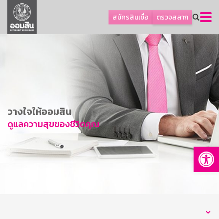
ลูกค้าธุรกิจ
สมัครสินเชื่อ
ตรวจสลาก
ลูกค้าผู้ประกอบรายย่อย
โปรโมชัน
ออมเพื่อสุข
เกี่ยวกับธนาคาร
การพัฒนาที่ยั่งยืน
วางใจให้ออมสิน
ข่าวสาร
ดูแลความสุขของชีวิตคุณ
บริการทางการเงิน
Op
อื่นๆ
ติดต่อเรา
บริการออนไลน์
TH
EN
GSB Society