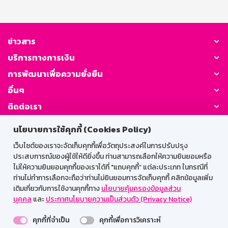
ข่าวสาร
บริการทางการเงิน
การพัฒนาเพื่อความยั่งยืน
อื่นๆ
ติดต่อเรา
นโยบายการใช้คุกกี้ (Cookies Policy)
GSB Society:
เว็บไซต์ของเราจะจัดเก็บคุกกี้เพื่อวัตถุประสงค์ในการปรับปรุง
ประสบการณ์ของผู้ใช้ให้ดียิ่งขึ้น ท่านสามารถเลือกให้ความยินยอมหรือ
ไม่ให้ความยินยอมคุกกี้ของเราได้ที่ "แถบคุกกี้” แต่ละประเภท ในกรณีที่
สำหรับพนักงาน
ท่านไม่ทำการเลือกจะถือว่าท่านไม่ยินยอมการจัดเก็บคุกกี้ คลิกข้อมูลเพิ่ม
เติมเกี่ยวกับการใช้งานคุกกี้ทาง
นโยบายคุ้มครองข้อมูลส่วน
Web HR
GSB Wisdom
M-Search
บุคคล
และ
ประกาศนโยบายความเป็นส่วนตัว (Privacy Notice)
เข้าสู่ระบบเน็ตเมล
คุกกี้ที่จำเป็น
คุกกี้เพื่อการวิเคราะห์