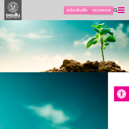
ลูกค้าธุรกิจ
สมัครสินเชื่อ
ตรวจสลาก
ลูกค้าผู้ประกอบรายย่อย
โปรโมชัน
ออมเพื่อสุข
เกี่ยวกับธนาคาร
การพัฒนาที่ยั่งยืน
ข่าวสาร
บริการทางการเงิน
Op
อื่นๆ
ติดต่อเรา
บริการออนไลน์
TH
EN
GSB Society