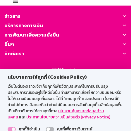
ข่าวสาร
บริการทางการเงิน
การพัฒนาเพื่อความยั่งยืน
อื่นๆ
ติดต่อเรา
GSB Society:
นโยบายการใช้คุกกี้ (Cookies Policy)
เว็บไซต์ของเราจะจัดเก็บคุกกี้เพื่อวัตถุประสงค์ในการปรับปรุง
สำหรับพนักงาน
ประสบการณ์ของผู้ใช้ให้ดียิ่งขึ้น ท่านสามารถเลือกให้ความยินยอมหรือ
ไม่ให้ความยินยอมคุกกี้ของเราได้ที่ "แถบคุกกี้” แต่ละประเภท ในกรณีที่
Web HR
GSB Wisdom
M-Search
ท่านไม่ทำการเลือกจะถือว่าท่านไม่ยินยอมการจัดเก็บคุกกี้ คลิกข้อมูลเพิ่ม
เติมเกี่ยวกับการใช้งานคุกกี้ทาง
นโยบายคุ้มครองข้อมูลส่วน
เข้าสู่ระบบเน็ตเมล
บุคคล
และ
ประกาศนโยบายความเป็นส่วนตัว (Privacy Notice)
คุกกี้ที่จำเป็น
คุกกี้เพื่อการวิเคราะห์