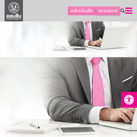
ลูกค้าธุรกิจ
สมัครสินเชื่อ
ตรวจสลาก
ลูกค้าผู้ประกอบรายย่อย
โปรโมชัน
ออมเพื่อสุข
เกี่ยวกับธนาคาร
การพัฒนาที่ยั่งยืน
ข่าวสาร
บริการทางการเงิน
Op
อื่นๆ
ติดต่อเรา
บริการออนไลน์
TH
EN
GSB Society