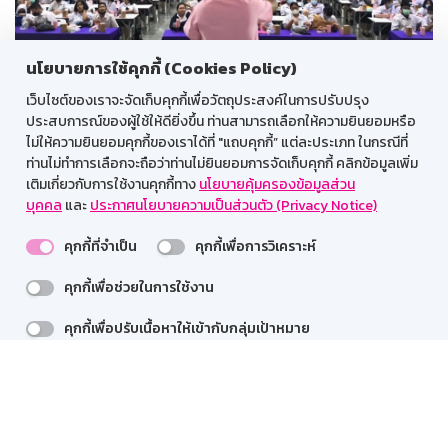
นโยบายการใช้คุกกี้ (Cookies Policy)
โค
เว็บไซต์ของเราจะจัดเก็บคุกกี้เพื่อวัตถุประสงค์ในการปรับปรุง
GSB Tutor Camp
ประสบการณ์ของผู้ใช้ให้ดียิ่งขึ้น ท่านสามารถเลือกให้ความยินยอมหรือ
ไม่ให้ความยินยอมคุกกี้ของเราได้ที่ "แถบคุกกี้” แต่ละประเภท ในกรณีที่
ท่านไม่ทำการเลือกจะถือว่าท่านไม่ยินยอมการจัดเก็บคุกกี้ คลิกข้อมูลเพิ่ม
เติมเกี่ยวกับการใช้งานคุกกี้ทาง
นโยบายคุ้มครองข้อมูลส่วน
ข่าวสาร
บุคคล
และ
ประกาศนโยบายความเป็นส่วนตัว (Privacy Notice)
บริการทางการเงิน
คุกกี้ที่จำเป็น
คุกกี้เพื่อการวิเคราะห์
การพัฒนาเพื่อความยั่งยืน
คุกกี้เพื่อช่วยในการใช้งาน
อื่นๆ
คุกกี้เพื่อปรับเนื้อหาให้เข้ากับกลุ่มเป้าหมาย
ติดต่อเรา
รายละเอียดเพิ่มเติม >>
GSB Society:
ปฏิเสธ
บันทึกความยินยอม
ยอมรับทั้งหมด