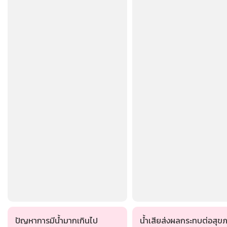
ปัญหาการมีน้ำมากเกินไป
น้ำเสียส่งผลกระทบต่อสุข