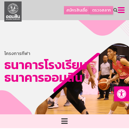
ลูกค้าธุรกิจ
สมัครสินเชื่อ
ตรวจสลาก
ลูกค้าผู้ประกอบรายย่อย
โปรโมชัน
ออมเพื่อสุข
เกี่ยวกับธนาคาร
โครงการกีฬา
การพัฒนาที่ยั่งยืน
ธนาคารโรงเรียน
ข่าวสาร
ธนาคารออมสิน
บริการทางการเงิน
Op
อื่นๆ
ติดต่อเรา
บริการออนไลน์
TH
EN
GSB Society