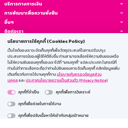
บริการทางการเงิน
การพัฒนาเพื่อความยั่งยืน
อื่นๆ
ติดต่อเรา
นโยบายการใช้คุกกี้ (Cookies Policy)
GSB Society:
เว็บไซต์ของเราจะจัดเก็บคุกกี้เพื่อวัตถุประสงค์ในการปรับปรุง
ประสบการณ์ของผู้ใช้ให้ดียิ่งขึ้น ท่านสามารถเลือกให้ความยินยอมหรือ
ไม่ให้ความยินยอมคุกกี้ของเราได้ที่ "แถบคุกกี้” แต่ละประเภท ในกรณีที่
ท่านไม่ทำการเลือกจะถือว่าท่านไม่ยินยอมการจัดเก็บคุกกี้ คลิกข้อมูลเพิ่ม
สำหรับพนักงาน
เติมเกี่ยวกับการใช้งานคุกกี้ทาง
นโยบายคุ้มครองข้อมูลส่วน
Web HR
GSB Wisdom
M-Search
บุคคล
และ
ประกาศนโยบายความเป็นส่วนตัว (Privacy Notice)
เข้าสู่ระบบเน็ตเมล
คุกกี้ที่จำเป็น
คุกกี้เพื่อการวิเคราะห์
คุกกี้เพื่อช่วยในการใช้งาน
คุกกี้เพื่อปรับเนื้อหาให้เข้ากับกลุ่มเป้าหมาย
รองรับการใช้งานได้ดีบนเว็บบราวเซอร์
รายละเอียดเพิ่มเติม >>