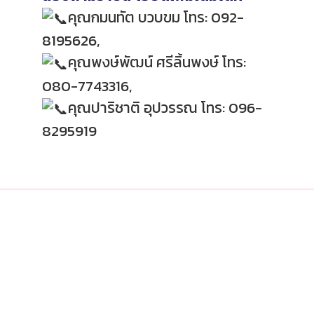
คุณกมนทัต บวบขม โทร: 092-
8195626,
คุณพงษ์พัฒน์ ศรีลิ้นพงษ์ โทร:
080-7743316,
คุณปาริชาติ อุปวรรณ โทร: 096-
8295919