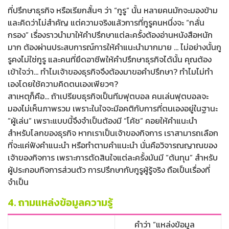
ที่ปรึกษาธุรกิจ หรือเรียกสั้นๆ ว่า “กูรู” นั้น หลายคนมักจะมองข้าม
และคิดว่าไม่สำคัญ แต่ความจริงแล้วการที่กูรูคนหนึ่งจะ “กลั่น
กรอง” เรื่องราวนำมาให้คำปรึกษาแต่ละครั้งต้องอ่านหนังสือหนัก
มาก ต้องผ่านประสบการณ์การให้คำแนะนำมากมาย … ไม่อย่างนั้นกู
รูคงไม่ใช่กูรู และคนที่ยึดอาชีพให้คำปรึกษาธุรกิจได้นั้น คุณต้อง
เข้าใจว่า… ทำไมเจ้าของธุรกิจจึงต้องมาขอคำปรึกษา? ทำไมไม่ทำ
เองโดยใช้ความคิดตนเองเพียวๆ?
สาเหตุก็คือ… ถ้าเปรียบธุรกิจเป็นทีมฟุตบอล คนเล่นฟุตบอลจะ
มองไม่เห็นภาพรวม เพราะในใจจะมีอคติกับการที่ตนเองอยู่ในฐานะ
“ผู้เล่น” เพราะแบบนี้จึงจำเป็นต้องมี “โค้ช” คอยให้คำแนะนำ
สำหรับโลกของธุรกิจ หากเราเป็นเจ้าของกิจการ เราสามารถเลือก
ที่จะแค่ฟังคำแนะนำ หรือทำตามคำแนะนำ นั่นคือวิจารณญาณของ
เจ้าของกิจการ เพราะการตัดสินใจแต่ละครั้งมันมี “ต้นทุน” สำหรับ
ผู้ประกอบกิจการส่วนตัว การปรึกษากับกูรูผู้รู้จริง ถือเป็นเรื่องที่
จำเป็น
4. ถามแหล่งข้อมูลความรู้
คำว่า “แหล่งข้อมูล