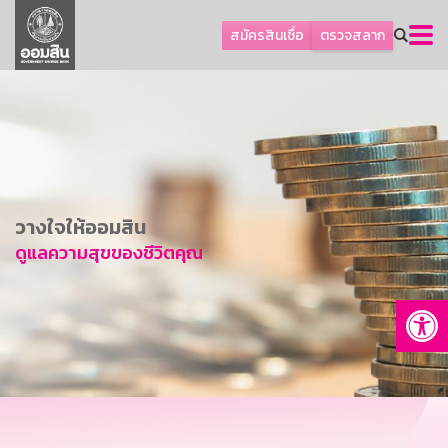
ลูกค้าธุรกิจ
สมัครสินเชื่อ
ตรวจสลาก
ลูกค้าผู้ประกอบรายย่อย
โปรโมชัน
ออมเพื่อสุข
เกี่ยวกับธนาคาร
การพัฒนาที่ยั่งยืน
วางใจให้ออมสิน
ข่าวสาร
ดูแลความสุขของชีวิตคุณ
บริการทางการเงิน
Op
อื่นๆ
ติดต่อเรา
บริการออนไลน์
TH
EN
GSB Society