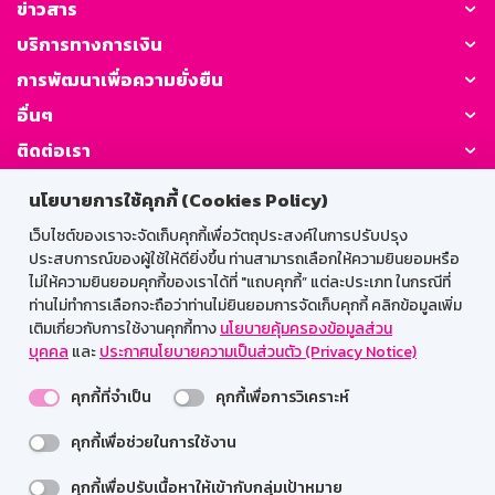
ข่าวสาร
บริการทางการเงิน
การพัฒนาเพื่อความยั่งยืน
อื่นๆ
ติดต่อเรา
นโยบายการใช้คุกกี้ (Cookies Policy)
GSB Society:
เว็บไซต์ของเราจะจัดเก็บคุกกี้เพื่อวัตถุประสงค์ในการปรับปรุง
ประสบการณ์ของผู้ใช้ให้ดียิ่งขึ้น ท่านสามารถเลือกให้ความยินยอมหรือ
ไม่ให้ความยินยอมคุกกี้ของเราได้ที่ "แถบคุกกี้” แต่ละประเภท ในกรณีที่
สำหรับพนักงาน
ท่านไม่ทำการเลือกจะถือว่าท่านไม่ยินยอมการจัดเก็บคุกกี้ คลิกข้อมูลเพิ่ม
เติมเกี่ยวกับการใช้งานคุกกี้ทาง
นโยบายคุ้มครองข้อมูลส่วน
Web HR
GSB Wisdom
M-Search
บุคคล
และ
ประกาศนโยบายความเป็นส่วนตัว (Privacy Notice)
เข้าสู่ระบบเน็ตเมล
คุกกี้ที่จำเป็น
คุกกี้เพื่อการวิเคราะห์
คุกกี้เพื่อช่วยในการใช้งาน
รองรับการใช้งานได้ดีบนเว็บบราวเซอร์
คุกกี้เพื่อปรับเนื้อหาให้เข้ากับกลุ่มเป้าหมาย