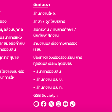
ติดต่อเรา
์
สำนักงานใหญ่
วข้อง
สาขา / จุดให้บริการ
อมูลส่วนบุคคล
สมัครงาน / ทุนการศึกษา /
นักศึกษาฝึกงาน
านธนาคารแห่ง
ายมือชื่อกำกับ
รายงานและช่องทางการร้อง
าคารออมสิน
เรียน
ุญาตผู้ขาย
ช่องทางแจ้งเรื่องร้องเรียน การ
ทุจริตและประพฤติมิชอบ :
ใช้จ่ายเงินหรือ
- ธนาคารออมสิน
นาคารให้
- สำนักงาน ป.ป.ช.
- สำนักงาน ป.ป.ท.
GSB Society :