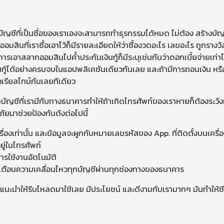
บัญชีที่เป็นชื่อของเราเองจะสามารถทำธุรกรรมได้หมด ไม่ต้อง สร้างบัญชี
กออมสินที่เราซื้อเอาไว้ก็มีรายละเอียดให้ว่าซื้องวดอะไร เลขอะไร ถูกร
าสลากออมสินไปค้ำประกันเงินกู้ก็มีระบุเช่นกันว่าดอกเบี้ยจ่ายเท่าไร จ
นกู้ได้อย่างครบจบในแอปพลิเคชันเดียวกันเลย และถ้ามีการถอนเงิน หรื
อเรียลไทม์กันเลยทีเดียว
บัญชีที่เรามีกับทางธนาคารทำให้ถ้าเกิดโทรศัพท์ของเราหายก็ต้องระวังม
ัยมาช่วยป้องกันดังต่อไปนี้
ื่องเท่านั้น และข้อมูลจะผูกกับหมายเลขรหัสของ App. ที่ติดตั้งบนเครื่
ยู่ในโทรศัพท์
การใช้งานอัตโนมัติ
้งเตือนความเคลื่อนไหวทุกบัญชีผ่านทุกช่องทางของธนาคาร
นะนำให้รีบโหลดมาใช้เลย มีประโยชน์ และดีงามกับเรามากๆ มันทำให้ชี