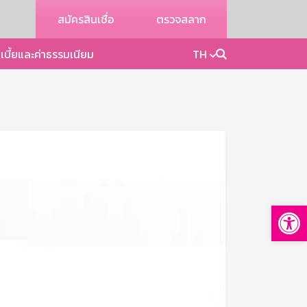
สมัครสินเชื่อ
ตรวจสลาก
เบี้ยและค่าธรรมเนียม
TH
Op