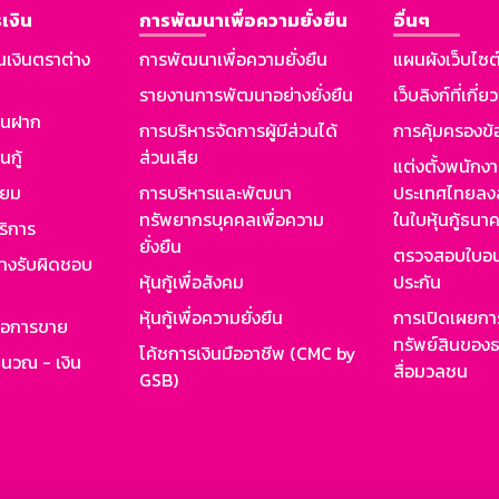
เงิน
การพัฒนาเพื่อความยั่งยืน
อื่นๆ
นเงินตราต่าง
การพัฒนาเพื่อความยั่งยืน
แผนผังเว็บไซต
รายงานการพัฒนาอย่างยั่งยืน
เว็บลิงก์ที่เกี่ย
งินฝาก
การบริหารจัดการผู้มีส่วนได้
การคุ้มครองข้
นกู้
ส่วนเสีย
แต่งตั้งพนักง
ียม
การบริหารและพัฒนา
ประเทศไทยลงล
ทรัพยากรบุคคลเพื่อความ
ในใบหุ้นกู้ธน
ริการ
ยั่งยืน
ตรวจสอบใบอน
ย่างรับผิดชอบ
หุ้นกู้เพื่อสังคม
ประกัน
หุ้นกู้เพื่อความยั่งยืน
การเปิดเผยการ
รอการขาย
ทรัพย์สินของธ
โค้ชการเงินมืออาชีพ (CMC by
ำนวณ - เงิน
สื่อมวลชน
GSB)