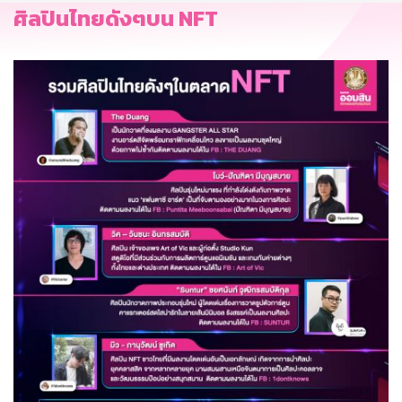
ศิลปินไทยดังๆบน NFT