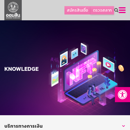
ลูกค้าธุรกิจ
สมัครสินเชื่อ
ตรวจสลาก
ลูกค้าผู้ประกอบรายย่อย
โปรโมชัน
ออมเพื่อสุข
เกี่ยวกับธนาคาร
การพัฒนาที่ยั่งยืน
KNOWLEDGE
ข่าวสาร
บริการทางการเงิน
Op
อื่นๆ
ติดต่อเรา
บริการออนไลน์
TH
EN
บริการทางการเงิน
GSB Society