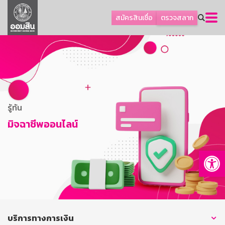
ลูกค้าธุรกิจ
สมัครสินเชื่อ
ตรวจสลาก
ลูกค้าผู้ประกอบรายย่อย
โปรโมชัน
ออมเพื่อสุข
เกี่ยวกับธนาคาร
การพัฒนาที่ยั่งยืน
รู้ทัน
ข่าวสาร
มิจฉาชีพออนไลน์
บริการทางการเงิน
Op
อื่นๆ
ติดต่อเรา
บริการออนไลน์
TH
EN
บริการทางการเงิน
GSB Society