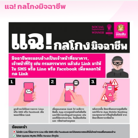
แฉ! กลโกงมิจฉาชีพ