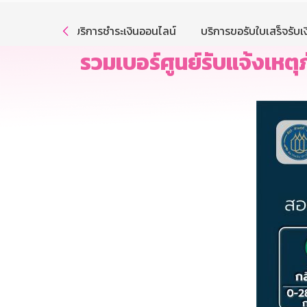
รให้บริการ
บริการชำระเงินออนไลน์
บริการขอรับใบเสร็จรับเง

รวมเบอร์ศูนย์รับแจ้งเหต