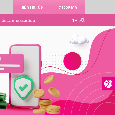
สมัครสินเชื่อ
ตรวจสลาก
เบี้ยและค่าธรรมเนียม
TH
Op