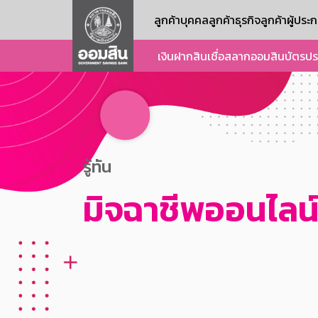
ลูกค้าบุคคล
ลูกค้าธุรกิจ
ลูกค้าผู้ปร
เงินฝาก
สินเชื่อ
สลากออมสิน
บัตร
ปร
รู้ทัน
มิจฉาชีพออนไลน