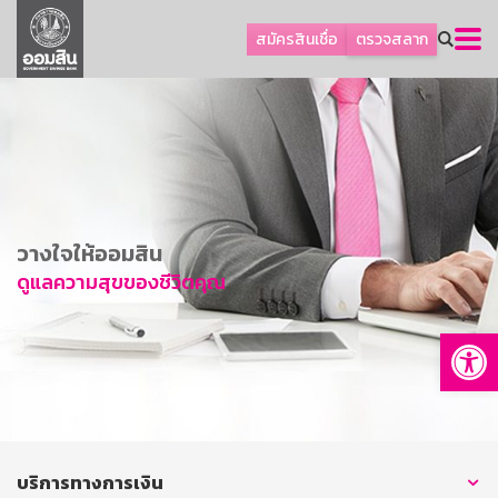
ลูกค้าธุรกิจ
สมัครสินเชื่อ
ตรวจสลาก
ลูกค้าผู้ประกอบรายย่อย
โปรโมชัน
ออมเพื่อสุข
เกี่ยวกับธนาคาร
การพัฒนาที่ยั่งยืน
วางใจให้ออมสิน
ข่าวสาร
ดูแลความสุขของชีวิตคุณ
บริการทางการเงิน
Op
อื่นๆ
ติดต่อเรา
บริการออนไลน์
TH
EN
บริการทางการเงิน
GSB Society