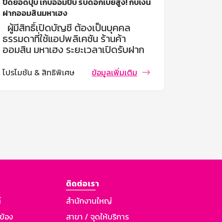
ลูกค้าจะต้องนำใบเสร็จและเซลส์สลิปที่
ปิดยอดปุ๊บ เก็บออมปั๊บ รับดอกเบี้ยสูง! กับเงิน
ตรงตามเงื่อนไข มาแสดงพร้อมบัตร
ฝากออมสินมหาเฮง
เครดิตมาสเตอร์การ์ดและบัตร
ผู้มีสิทธิ์เปิดบัญชี ต้องเป็นบุคคล
ประชาชน หรือ หนังสือเดินทาง ที่ชื่อ –
ธรรมดาที่ใช้แอปพลิเคชัน ร้านค้า
นามสกุล ตรงกันเท่านั้นโดยเจ้าของบัตร
ออมสิน มหาเฮง ระยะเวลาเปิดรับฝาก
จะต้องมีอายุ 18 ปีขึ้นไป มาแลกที่จุด
23 กรกฎาคม 2569 เป็นต้นไป จำนวน
บริการลูกค้าสัมพันธ์ กรณีทีชื่อบนบัตร
เงินเปิดบัญชีขั้นต่ำ/สูงสุด เปิดบัญชีขั้น
โปรโมชัน & สิทธิพิเศษ
ข้อมูลเพิ่มเติม
เครดิตประเภทมาสเตอร์การ์ดและบัตร
ต่ำ 1 บาท ไม่จำกัดวงเงินรับฝากสูงสุด
ประชาชน หรือ หนังสือเดินทาง ไม่ตรง
อัตราดอกเบี้ยต่อปี อัตราดอกเบี้ย
กัน ลูกค้าจะต้องแสดงหลักฐานการ
0.50% ต่อปี จนถึงวันที่ 31 ธันวาคม
เปลี่ยนชื่อตามกฎหมายเพื่อยืนยันสิทธิ์
2569 หรือเปลี่ยนแปลงตามประกาศ
แก่เจ้าหน้าที่ ใบเสร็จ 1 ใบ นำมาแสดง
ธนาคาร เงื่อนไขหลัก เปิดบัญชีได้เพียง
เพื่อรับ บัตรของขวัญเซ็นทรัลมูลค่า
1 คน ต่อ 1 บัญชีเท่านั้น ไม่รับฝากบัญชี
1,000 บาท ได้จำนวน 1 สิทธิ์เท่านั้น
เพื่อประโยชน์ของผู้เยาว์ บัญชีร่วม
สงวนสิทธิ์เฉพาะลูกค้าที่ทำรายการใช้
บัญชีคณะบุคคล และบัญชีนิติบุคคล
จ่ายแบบเต็มจำนวนด้วยบัตรเครดิต
เงื่อนไขการฝาก/ถอนโอน ฝากเงินได้
ประเภทมาสเตอร์การ์ดเท่านั้น จำกัดรับ
ตั้งแต่ 1 บาทขึ้นไป ต่อการปิดยอดแต่ละ
ติดต่อเรา
บัตรของขวัญเซ็นทรัลมูลค่า 1,000
ครั้ง โดยต้องฝากผ่านบริการออมเงิน
บาท จำนวนรวม 300 สิทธิ์ ตลอด
์
อัตโนมัติผ่านแอปพลิเคชัน ร้านค้า
สำนักงานใหญ่
รายการ จำกัดสิทธิ์การรับ บัตรของ
ออมสิน มหาเฮง เท่านั้น ไม่สามารถฝาก
วข้อง
สาขา / จุดให้บริการ
ขวัญเซ็นทรัลมูลค่า 1,000 บาท ซึ่งจะ