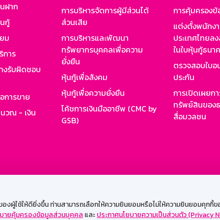
การรับสลากออมสินพิเศษดิจิทัล 1 ปี 1
งินฝาก
เครดิตเงินคืนต้องมีสถานะบัตรเครดิต
การบริหารจัดการผู้มีส่วนได้
การคุ้มครองข้
รางวัล ต่อ 1 กรมธรรม์ ต่อลูกค้า 1 ท่าน
เป็นปกติ มีประวัติการชำระเงินที่ดี และ
นกู้
เท่านั้น และไม่สามารถนำเบี้ยฯ กรมธรรม์
ส่วนเสีย
แต่งตั้งพนักง
ไม่ผิดนัดชำระเงินตามข้อกำหนดของ
อื่นมารวม เพื่อรับของรางวัลได้
ียม
การบริหารและพัฒนา
ประเทศไทยลงล
ธนาคารจนถึงวันที่ได้รับเครดิตเงินคืน
ธนาคารไม่ออกใบสลากให้ แต่สามารถ
ทรัพยากรบุคคลเพื่อความ
ในใบหุ้นกู้ธน
ไม่นับรวมยอดใช้จ่ายที่ถูกยกเลิก
ริการ
ตรวจสอบรายการฝากได้ในบริการ
ยั่งยืน
รายการคืนสินค้า และรายการใช้จ่าย
Mobile Banking (MyMo) บริษัทฯ จะ
ตรวจสอบใบอน
ย่างรับผิดชอบ
แบบผ่อนชำระ ธนาคารขอสงวนสิทธิ์ใน
ฝากสลากออมสินพิเศษดิจิทัล 1 ปี
หุ้นกู้เพื่อสังคม
ประกัน
การพิจารณาให้สิทธิ์ โดยยึดข้อมูลที่
ภายใน 60 วัน หลังจากอนุมัติกรมธรรม์
หุ้นกู้เพื่อความยั่งยืน
การเปิดเผยการ
ปรากฏในระบบของธนาคารเป็นสำคัญ
รอการขาย
และผู้เอาประกันภัยไม่มีการยกเลิก
ทรัพย์สินของธ
ผู้ถือบัตรควรเก็บหลักฐานการเข้าร่วม
กรมธรรม์ (Free Look Period) ลูกค้า
โค้ชการเงินมืออาชีพ (CMC by
ำนวณ - เงิน
รายการและเซลล์สลิปไว้เพื่อใช้ในการ
สื่อมวลชน
ที่ได้รับสลากดิจิทัล ต้องมีสถานะ
GSB)
ตรวจสอบกรณีจำเป็น ธนาคารขอสงวน
Mobile Banking (MyMo) Active ณ
สิทธิ์ในการเปลี่ยนแปลง แก้ไข หรือ
วันที่ธนาคารดำเนินการ SPIN สลาก
ยกเลิกรายการส่งเสริมการขายนี้ โดย
ดิจิทัล ลูกค้าจะได้รับสลากดิจิทัล ภายใน
ไม่ต้องแจ้งให้ทราบล่วงหน้า กรณีมีข้อ
60 วัน หลังวันสิ้นสุดกิจกรรม และต้อง
พิพาท คำตัดสินของธนาคารถือเป็น
มีบัญชีสลากออมสินพิเศษดิจิทัลก่อน
ที่สุด
กงาน
Web HR
GSB Wisdom
M-Search
เข้าสู่ร
วันที่ธนาคารดำเนินการ SPIN สลาก
ดิจิทัล (อย่างน้อย 7 วัน) สามารถเปิด
ผู้ใช้ให้ดียิ่งขึ้น ท่านสามารถเลือกให้ความยินยอมหรือไม่ให้ความยินยอมคุกกี้ของเ
บัญชีสลากออมสินพิเศษดิจิทัลด้วย
บายคุ้มครองข้อมูลส่วนบุคคล
และ
ประกาศนโยบายความเป็นส่วนตัว (Privacy N
ตนเอง บน MyMo ผู้เอาประกันมีสิทธิ์ขอ