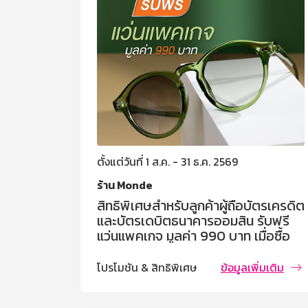
ตั้งแต่วันที่ 1 ส.ค. - 31 ธ.ค. 2569
ร้าน Monde
สิทธิพิเศษสำหรับลูกค้าผู้ถือบัตรเครดิต
และบัตรเดบิตธนาคารออมสิน รับฟรี
แว่นแพคเกจ มูลค่า 990 บาท เมื่อซื้อ
แว่นแพคเกจกรอบพร้อมเลนส์มูลค่า
3,990 บาท ที่ร้านแว่นตามองเด้
โปรโมชัน & สิทธิพิเศษ
ข้อมูลเพิ่มเติม
เงื่อนไขรายละเอียดเพิ่มเติม สงวนสิทธิ์
เมื่อซื้อสินค้าที่ร้านแว่นตามองเด้เท่านั้น