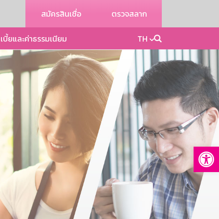
สมัครสินเชื่อ
ตรวจสลาก
เบี้ยและค่าธรรมเนียม
TH
Op