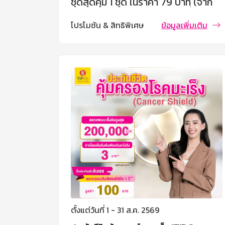
ชุดสุดคุ้ม 1 ชุด ในราคา 79 บาท (จาก
เปลี่ยนแปลง แก้ไข หรือยกเลิกเงื่อนไข
มูลค่าเริ่มต้น 159 -359 บาท) เงื่อนไข
ใดๆ โดยจะแจ้งให้ทราบล่วงหน้าผ่าน
รายละเอียด ค่าอาหารและเครื่องดื่ม จะ
โปรโมชัน & สิทธิพิเศษ
ข้อมูลเพิ่มเติม
ช่องทางที่บริษัทฯ กำหนด และสิทธิ์ดัง
ต้องชำระด้วยบัตรเครดิตธนาคาร
กล่าวไม่สามารถใช้ร่วมกับรายการส่ง
ออมสิน เท่านั้น รับสิทธิ์ซื้อชุดสุดคุ้ม 1
เสริมการขาย ส่วนลด หรือสิทธิพิเศษ
ชุด ในราคาพิเศษ 79 บาท (จากมูลค่า
อื่นๆ ได้ เว้นแต่มีการระบุเป็นอย่างอื่น
เริ่มต้น 159 -359 บาท) เมื่อใช้จ่ายผ่าน
ในกรณีเกิดข้อพิพาท การตีความ และ
บัตรเครดิตธนาคารออมสิน ที่ร้าน
การตัดสินของบริษัทฯ ให้ถือเป็นที่สิ้น
McDonald’s เฉพาะสาขาที่ร่วมรายการ
สุด
ยกเว้น พีพีไอส์แลนด์, สาขาในสนามบิน
ทุกสาขา, เคาเตอร์ของหวาน, บริการสั่ง
ออนไลน์, บริการสั่งอาหารถึงบ้าน และ
บริการไดร์ฟทรู ระยะเวลาโปรโมชัน
ตั้งแต่วันที่ 1 สิงหาคม 2569 – 31
ธันวาคม 2569 หรือจนกว่าสิทธิ์จะหมด
จำกัดสิทธิ์ 1 สิทธิ์ / ท่าน / สัปดาห์
จำกัด 4 สิทธิ์ / ท่าน / เดือน จำกัด 1
สิทธิ์ / การใช้ 1 ครั้ง / ใบเสร็จ จำกัด
สิทธิ์รวม 1,500 สิทธิ์ / เดือน ค่าอาหาร
ตั้งแต่วันที่ 1 - 31 ส.ค. 2569
และเครื่องดื่ม จะต้องชำระด้วยบัตร
เครดิตธนาคารออมสินเท่านั้น ชุดสุดคุ้ม