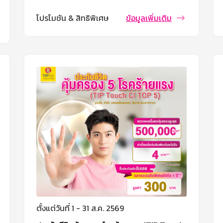
สำหรับผู้ถือบัตรเครดิตธนาคารออมสิน
เสริมการขาย ส่วนลด หรือสิทธิพิเศษ
ทุกประเภท รับเครดิตเงินคืน 18%
โปรโมชัน & สิทธิพิเศษ
ข้อมูลเพิ่มเติม
อื่นๆ ได้ เว้นแต่มีการระบุเป็นอย่างอื่น
สำหรับผู้ถือบัตรเครดิตธนาคารออมสิน
ในกรณีเกิดข้อพิพาท การตีความ และ
ทุกประเภท เมื่อมียอดใช้จ่ายผ่านบัตร
การตัดสินของบริษัทฯ ให้ถือเป็นที่สิ้น
เครดิตตั้งแต่ 1,000 บาทขึ้นไป/เซลล์
สุด
สลิป ณ ร้าน MUJI ประเทศไทย และใช้
คะแนนสะสม GSB Reward Point
ตั้งแต่ 1,000 คะแนนขึ้นไป สูงสุดเท่า
ยอดใช้จ่าย เพื่อแลกรับเครดิตเงินคืน
18% ผู้ถือบัตรต้องส่ง SMS ทุกครั้งที่
ต้องการใช้สิทธิ์ โดยพิมพ์
GMJ2#หมายเลขบัตรเครดิต 12 หลัก
สุดท้าย#คะแนนเท่ายอดซื้อ (ไม่ต้องใส่
จุดทศนิยม) ส่งมาที่ 0625965522 (ค่า
บริการ SMS เป็นไปตามอัตราที่ผู้ให้
บริการเครือข่ายกำหนด) จำกัดการแลก
คะแนนสะสมสูงสุด 50,000 คะแนน/
ท่าน/ตลอดระยะเวลารายการ (รวมทุก
บัญชีบัตรหลักและบัตรเสริม) คะแนน
ตั้งแต่วันที่ 1 - 31 ส.ค. 2569
สะสม GSB Reward Point จะถูกตัด