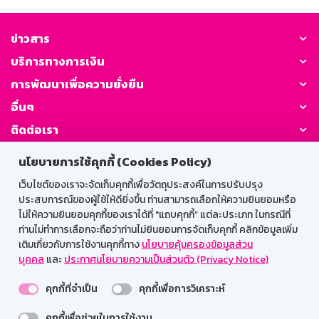
ข่าวสาร
บริการทางการเงิน
การพัฒนาเพื่อความยั่งยืน
อื่นๆ
ติดต่อเรา
นโยบายการใช้คุกกี้ (Cookies Policy)
GSB Society:
เว็บไซต์ของเราจะจัดเก็บคุกกี้เพื่อวัตถุประสงค์ในการปรับปรุง
ประสบการณ์ของผู้ใช้ให้ดียิ่งขึ้น ท่านสามารถเลือกให้ความยินยอมหรือ
ไม่ให้ความยินยอมคุกกี้ของเราได้ที่ "แถบคุกกี้” แต่ละประเภท ในกรณีที่
สำหรับพนักงาน
ท่านไม่ทำการเลือกจะถือว่าท่านไม่ยินยอมการจัดเก็บคุกกี้ คลิกข้อมูลเพิ่ม
เติมเกี่ยวกับการใช้งานคุกกี้ทาง
นโยบายคุ้มครองข้อมูลส่วน
Web HR
GSB Wisdom
M-Search
บุคคล
และ
ประกาศนโยบายความเป็นส่วนตัว (Privacy Notice)
เข้าสู่ระบบเน็ตเมล
คุกกี้ที่จำเป็น
คุกกี้เพื่อการวิเคราะห์
คุกกี้เพื่อช่วยในการใช้งาน