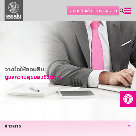
ลูกค้าธุรกิจ
สมัครสินเชื่อ
ตรวจสลาก
ลูกค้าผู้ประกอบรายย่อย
โปรโมชัน
ออมเพื่อสุข
เกี่ยวกับธนาคาร
การพัฒนาที่ยั่งยืน
วางใจให้ออมสิน
ข่าวสาร
ดูแลความสุขของชีวิตคุณ
บริการทางการเงิน
Op
อื่นๆ
ติดต่อเรา
บริการออนไลน์
ข่าวสาร
TH
EN
GSB Society