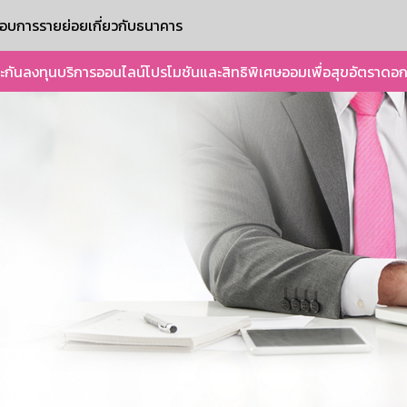
ะกอบการรายย่อย
เกี่ยวกับธนาคาร
ะกัน
ลงทุน
บริการออนไลน์
โปรโมชันและสิทธิพิเศษ
ออมเพื่อสุข
อัตราดอก