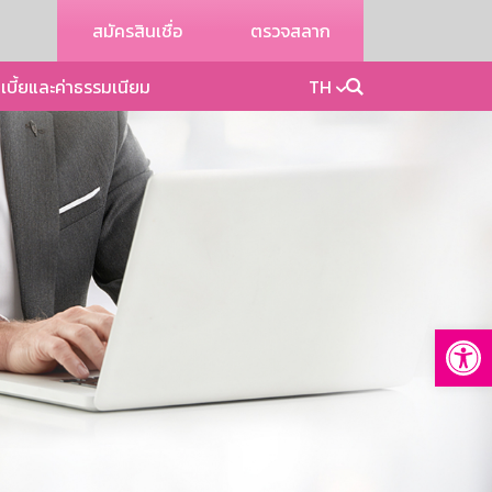
สมัครสินเชื่อ
ตรวจสลาก
เบี้ยและค่าธรรมเนียม
TH
Op