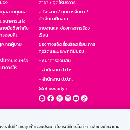
วข้อง
สาขา / จุดให้บริการ
อมูลส่วนบุคคล
สมัครงาน / ทุนการศึกษา /
นักศึกษาฝึกงาน
านธนาคารแห่ง
ายมือชื่อกำกับ
รายงานและช่องทางการร้อง
าคารออมสิน
เรียน
ุญาตผู้ขาย
ช่องทางแจ้งเรื่องร้องเรียน การ
ทุจริตและประพฤติมิชอบ :
ใช้จ่ายเงินหรือ
- ธนาคารออมสิน
นาคารให้
- สำนักงาน ป.ป.ช.
- สำนักงาน ป.ป.ท.
GSB Society :
ะบบเน็ตเมล
ราได้ที่ "แถบคุกกี้” แต่ละประเภท ในกรณีที่ท่านไม่ทำการเลือกจะถือว่าท่าน