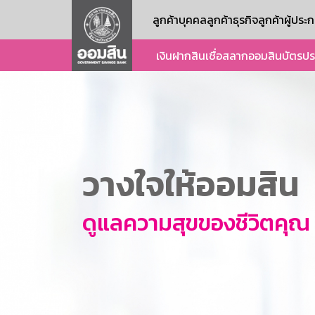
ลูกค้าบุคคล
ลูกค้าธุรกิจ
ลูกค้าผู้ปร
เงินฝาก
สินเชื่อ
สลากออมสิน
บัตร
ปร
วางใจให้ออมสิน
ดูแลความสุขของชีวิตคุณ