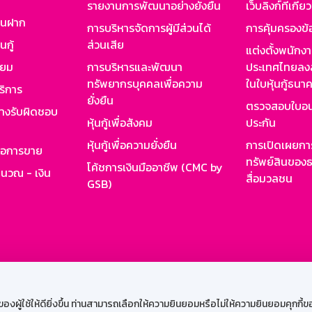
รายงานการพัฒนาอย่างยั่งยืน
เว็บลิงก์ที่เกี่ย
งินฝาก
การบริหารจัดการผู้มีส่วนได้
การคุ้มครองข้
นกู้
ส่วนเสีย
แต่งตั้งพนักง
ียม
การบริหารและพัฒนา
ประเทศไทยลงล
ทรัพยากรบุคคลเพื่อความ
ในใบหุ้นกู้ธน
ริการ
ยั่งยืน
ตรวจสอบใบอน
ย่างรับผิดชอบ
หุ้นกู้เพื่อสังคม
ประกัน
หุ้นกู้เพื่อความยั่งยืน
การเปิดเผยการ
รอการขาย
ทรัพย์สินของธ
โค้ชการเงินมืออาชีพ (CMC by
ำนวณ - เงิน
สื่อมวลชน
GSB)
กงาน
Web HR
GSB Wisdom
M-Search
เข้าสู่ร
ผู้ใช้ให้ดียิ่งขึ้น ท่านสามารถเลือกให้ความยินยอมหรือไม่ให้ความยินยอมคุกกี้ของเ