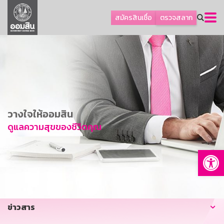
ลูกค้าธุรกิจ
สมัครสินเชื่อ
ตรวจสลาก
ลูกค้าผู้ประกอบรายย่อย
โปรโมชัน
ออมเพื่อสุข
เกี่ยวกับธนาคาร
การพัฒนาที่ยั่งยืน
วางใจให้ออมสิน
ข่าวสาร
ดูแลความสุขของชีวิตคุณ
บริการทางการเงิน
Op
อื่นๆ
ติดต่อเรา
บริการออนไลน์
ข่าวสาร
TH
EN
GSB Society