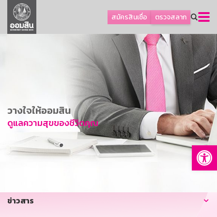
ลูกค้าธุรกิจ
สมัครสินเชื่อ
ตรวจสลาก
ลูกค้าผู้ประกอบรายย่อย
โปรโมชัน
ออมเพื่อสุข
เกี่ยวกับธนาคาร
การพัฒนาที่ยั่งยืน
วางใจให้ออมสิน
ข่าวสาร
ดูแลความสุขของชีวิตคุณ
บริการทางการเงิน
Op
อื่นๆ
ติดต่อเรา
บริการออนไลน์
ข่าวสาร
TH
EN
GSB Society