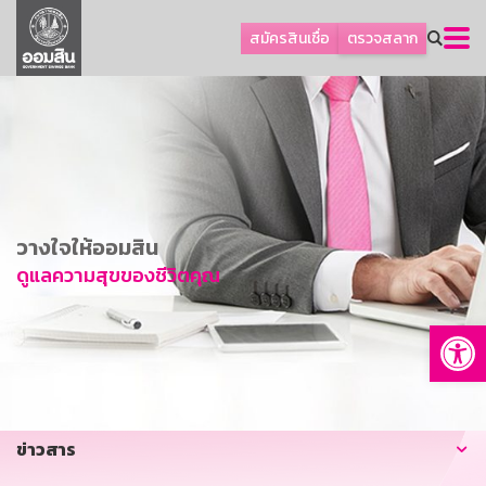
ลูกค้าธุรกิจ
สมัครสินเชื่อ
ตรวจสลาก
ลูกค้าผู้ประกอบรายย่อย
โปรโมชัน
ออมเพื่อสุข
เกี่ยวกับธนาคาร
การพัฒนาที่ยั่งยืน
วางใจให้ออมสิน
ข่าวสาร
ดูแลความสุขของชีวิตคุณ
บริการทางการเงิน
Op
อื่นๆ
ติดต่อเรา
บริการออนไลน์
ข่าวสาร
TH
EN
GSB Society