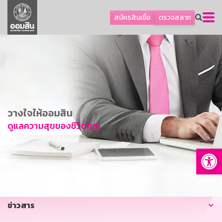
ลูกค้าธุรกิจ
สมัครสินเชื่อ
ตรวจสลาก
ลูกค้าผู้ประกอบรายย่อย
โปรโมชัน
ออมเพื่อสุข
เกี่ยวกับธนาคาร
การพัฒนาที่ยั่งยืน
วางใจให้ออมสิน
ข่าวสาร
ดูแลความสุขของชีวิตคุณ
บริการทางการเงิน
Op
อื่นๆ
ติดต่อเรา
บริการออนไลน์
ข่าวสาร
TH
EN
GSB Society