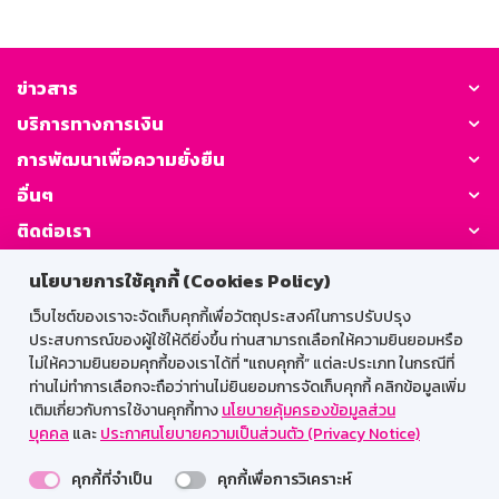
ข่าวสาร
บริการทางการเงิน
การพัฒนาเพื่อความยั่งยืน
อื่นๆ
ติดต่อเรา
นโยบายการใช้คุกกี้ (Cookies Policy)
GSB Society:
เว็บไซต์ของเราจะจัดเก็บคุกกี้เพื่อวัตถุประสงค์ในการปรับปรุง
ประสบการณ์ของผู้ใช้ให้ดียิ่งขึ้น ท่านสามารถเลือกให้ความยินยอมหรือ
ไม่ให้ความยินยอมคุกกี้ของเราได้ที่ "แถบคุกกี้” แต่ละประเภท ในกรณีที่
สำหรับพนักงาน
ท่านไม่ทำการเลือกจะถือว่าท่านไม่ยินยอมการจัดเก็บคุกกี้ คลิกข้อมูลเพิ่ม
เติมเกี่ยวกับการใช้งานคุกกี้ทาง
นโยบายคุ้มครองข้อมูลส่วน
Web HR
GSB Wisdom
M-Search
บุคคล
และ
ประกาศนโยบายความเป็นส่วนตัว (Privacy Notice)
เข้าสู่ระบบเน็ตเมล
คุกกี้ที่จำเป็น
คุกกี้เพื่อการวิเคราะห์