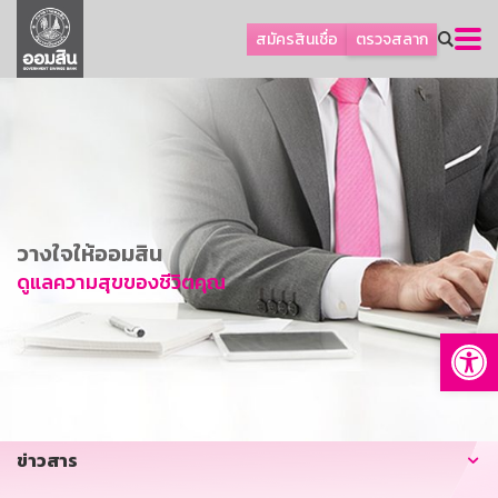
ลูกค้าธุรกิจ
สมัครสินเชื่อ
ตรวจสลาก
ลูกค้าผู้ประกอบรายย่อย
โปรโมชัน
ออมเพื่อสุข
เกี่ยวกับธนาคาร
การพัฒนาที่ยั่งยืน
วางใจให้ออมสิน
ข่าวสาร
ดูแลความสุขของชีวิตคุณ
บริการทางการเงิน
Op
อื่นๆ
ติดต่อเรา
บริการออนไลน์
ข่าวสาร
TH
EN
GSB Society