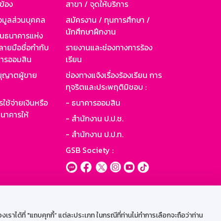
วข้อง
สาขา / จุดให้บริการ
อมูลส่วนบุคคล
สมัครงาน / ทุนการศึกษา /
นักศึกษาฝึกงาน
านธนาคารแห่ง
ายมือชื่อกำกับ
รายงานและช่องทางการร้อง
าคารออมสิน
เรียน
ุญาตผู้ขาย
ช่องทางแจ้งเรื่องร้องเรียน การ
ทุจริตและประพฤติมิชอบ :
ใช้จ่ายเงินหรือ
- ธนาคารออมสิน
นาคารให้
- สำนักงาน ป.ป.ช.
- สำนักงาน ป.ป.ท.
GSB Society :
ะบบเน็ตเมล
ราได้ที่ "แถบคุกกี้” แต่ละประเภท ในกรณีที่ท่านไม่ทำการเลือกจะถือว่าท่าน