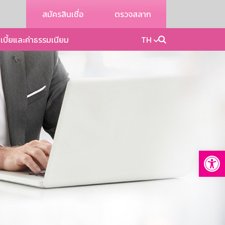
สมัครสินเชื่อ
ตรวจสลาก
เบี้ยและค่าธรรมเนียม
TH
Op