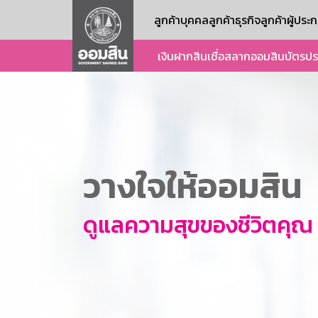
ลูกค้าบุคคล
ลูกค้าธุรกิจ
ลูกค้าผู้ปร
เงินฝาก
สินเชื่อ
สลากออมสิน
บัตร
ปร
วางใจให้ออมสิน
ดูแลความสุขของชีวิตคุณ