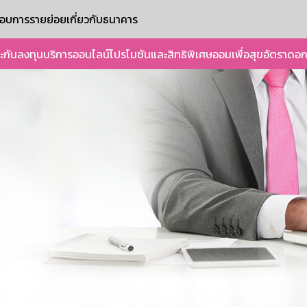
ะกอบการรายย่อย
เกี่ยวกับธนาคาร
ะกัน
ลงทุน
บริการออนไลน์
โปรโมชันและสิทธิพิเศษ
ออมเพื่อสุข
อัตราดอก