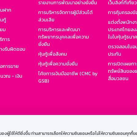
รายงานการพัฒนาอย่างยั่งยืน
เว็บลิงก์ที่เกี่ย
งินฝาก
การบริหารจัดการผู้มีส่วนได้
การคุ้มครองข้
นกู้
ส่วนเสีย
แต่งตั้งพนักง
ียม
การบริหารและพัฒนา
ประเทศไทยลงล
ทรัพยากรบุคคลเพื่อความ
ในใบหุ้นกู้ธน
ริการ
ยั่งยืน
ตรวจสอบใบอน
ย่างรับผิดชอบ
หุ้นกู้เพื่อสังคม
ประกัน
หุ้นกู้เพื่อความยั่งยืน
การเปิดเผยการ
รอการขาย
ทรัพย์สินของธ
โค้ชการเงินมืออาชีพ (CMC by
ำนวณ - เงิน
สื่อมวลชน
GSB)
กงาน
Web HR
GSB Wisdom
M-Search
เข้าสู่ร
ผู้ใช้ให้ดียิ่งขึ้น ท่านสามารถเลือกให้ความยินยอมหรือไม่ให้ความยินยอมคุกกี้ของเ