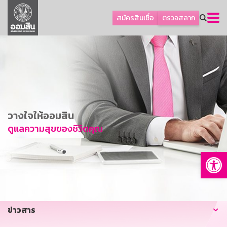
ลูกค้าธุรกิจ
สมัครสินเชื่อ
ตรวจสลาก
ลูกค้าผู้ประกอบรายย่อย
โปรโมชัน
ออมเพื่อสุข
เกี่ยวกับธนาคาร
การพัฒนาที่ยั่งยืน
วางใจให้ออมสิน
ข่าวสาร
ดูแลความสุขของชีวิตคุณ
บริการทางการเงิน
Op
อื่นๆ
ติดต่อเรา
บริการออนไลน์
ข่าวสาร
TH
EN
GSB Society