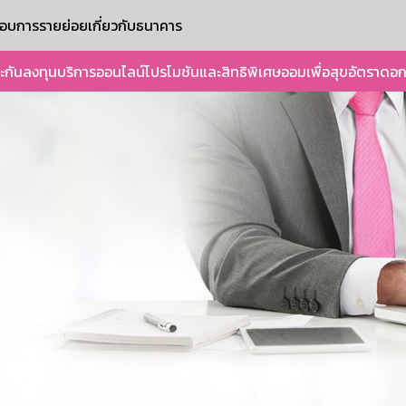
ะกอบการรายย่อย
เกี่ยวกับธนาคาร
ะกัน
ลงทุน
บริการออนไลน์
โปรโมชันและสิทธิพิเศษ
ออมเพื่อสุข
อัตราดอก