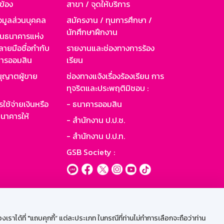
วข้อง
สาขา / จุดให้บริการ
อมูลส่วนบุคคล
สมัครงาน / ทุนการศึกษา /
นักศึกษาฝึกงาน
านธนาคารแห่ง
ายมือชื่อกำกับ
รายงานและช่องทางการร้อง
าคารออมสิน
เรียน
ุญาตผู้ขาย
ช่องทางแจ้งเรื่องร้องเรียน การ
ทุจริตและประพฤติมิชอบ :
ใช้จ่ายเงินหรือ
- ธนาคารออมสิน
นาคารให้
- สำนักงาน ป.ป.ช.
- สำนักงาน ป.ป.ท.
GSB Society :
ะบบเน็ตเมล
ราได้ที่ "แถบคุกกี้” แต่ละประเภท ในกรณีที่ท่านไม่ทำการเลือกจะถือว่าท่าน