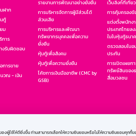
รายงานการพัฒนาอย่างยั่งยืน
เว็บลิงก์ที่เกี่ย
งินฝาก
การบริหารจัดการผู้มีส่วนได้
การคุ้มครองข้
นกู้
ส่วนเสีย
แต่งตั้งพนักง
ียม
การบริหารและพัฒนา
ประเทศไทยลงล
ทรัพยากรบุคคลเพื่อความ
ในใบหุ้นกู้ธน
ริการ
ยั่งยืน
ตรวจสอบใบอน
ย่างรับผิดชอบ
หุ้นกู้เพื่อสังคม
ประกัน
หุ้นกู้เพื่อความยั่งยืน
การเปิดเผยการ
รอการขาย
ทรัพย์สินของธ
โค้ชการเงินมืออาชีพ (CMC by
ำนวณ - เงิน
สื่อมวลชน
GSB)
กงาน
Web HR
GSB Wisdom
M-Search
เข้าสู่ร
ผู้ใช้ให้ดียิ่งขึ้น ท่านสามารถเลือกให้ความยินยอมหรือไม่ให้ความยินยอมคุกกี้ของเ