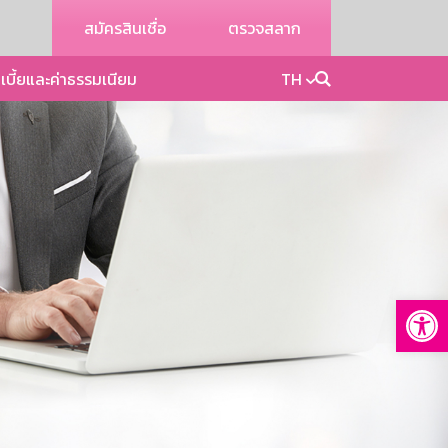
สมัครสินเชื่อ
ตรวจสลาก
เบี้ยและค่าธรรมเนียม
TH
Op