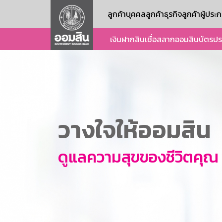
ลูกค้าบุคคล
ลูกค้าธุรกิจ
ลูกค้าผู้ปร
เงินฝาก
สินเชื่อ
สลากออมสิน
บัตร
ปร
วางใจให้ออมสิน
ดูแลความสุขของชีวิตคุณ