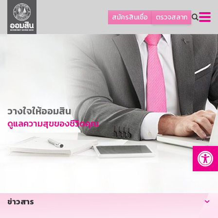
ลูกค้าธุรกิจ
สมัครสินเชื่อ
ตรวจสลาก
ลูกค้าผู้ประกอบรายย่อย
โปรโมชัน
ออมเพื่อสุข
เกี่ยวกับธนาคาร
การพัฒนาที่ยั่งยืน
วางใจให้ออมสิน
ข่าวสาร
ดูแลความสุขของชีวิตคุณ
บริการทางการเงิน
Op
อื่นๆ
ติดต่อเรา
บริการออนไลน์
ข่าวสาร
TH
EN
GSB Society