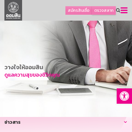
ลูกค้าธุรกิจ
สมัครสินเชื่อ
ตรวจสลาก
ลูกค้าผู้ประกอบรายย่อย
โปรโมชัน
ออมเพื่อสุข
เกี่ยวกับธนาคาร
การพัฒนาที่ยั่งยืน
วางใจให้ออมสิน
ข่าวสาร
ดูแลความสุขของชีวิตคุณ
บริการทางการเงิน
Op
อื่นๆ
ติดต่อเรา
บริการออนไลน์
ข่าวสาร
TH
EN
GSB Society