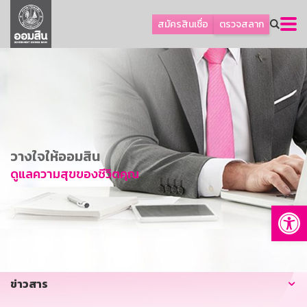
ลูกค้าธุรกิจ
สมัครสินเชื่อ
ตรวจสลาก
ลูกค้าผู้ประกอบรายย่อย
โปรโมชัน
ออมเพื่อสุข
เกี่ยวกับธนาคาร
การพัฒนาที่ยั่งยืน
วางใจให้ออมสิน
ข่าวสาร
ดูแลความสุขของชีวิตคุณ
บริการทางการเงิน
Op
อื่นๆ
ติดต่อเรา
บริการออนไลน์
ข่าวสาร
TH
EN
GSB Society