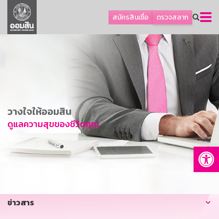
ลูกค้าธุรกิจ
สมัครสินเชื่อ
ตรวจสลาก
ลูกค้าผู้ประกอบรายย่อย
โปรโมชัน
ออมเพื่อสุข
เกี่ยวกับธนาคาร
การพัฒนาที่ยั่งยืน
วางใจให้ออมสิน
ข่าวสาร
ดูแลความสุขของชีวิตคุณ
บริการทางการเงิน
Op
อื่นๆ
ติดต่อเรา
บริการออนไลน์
ข่าวสาร
TH
EN
GSB Society