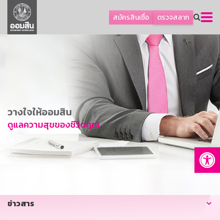
ลูกค้าธุรกิจ
สมัครสินเชื่อ
ตรวจสลาก
ลูกค้าผู้ประกอบรายย่อย
โปรโมชัน
ออมเพื่อสุข
เกี่ยวกับธนาคาร
การพัฒนาที่ยั่งยืน
วางใจให้ออมสิน
ข่าวสาร
ดูแลความสุขของชีวิตคุณ
บริการทางการเงิน
Op
อื่นๆ
ติดต่อเรา
บริการออนไลน์
ข่าวสาร
TH
EN
GSB Society