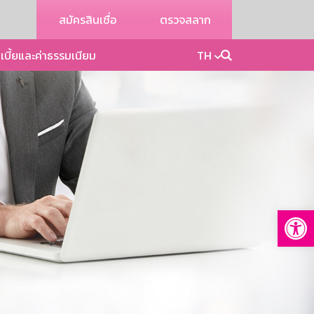
สมัครสินเชื่อ
ตรวจสลาก
เบี้ยและค่าธรรมเนียม
TH
Op