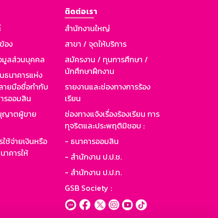
ติดต่อเรา
์
สำนักงานใหญ่
วข้อง
สาขา / จุดให้บริการ
อมูลส่วนบุคคล
สมัครงาน / ทุนการศึกษา /
นักศึกษาฝึกงาน
านธนาคารแห่ง
ายมือชื่อกำกับ
รายงานและช่องทางการร้อง
าคารออมสิน
เรียน
ุญาตผู้ขาย
ช่องทางแจ้งเรื่องร้องเรียน การ
ทุจริตและประพฤติมิชอบ :
ใช้จ่ายเงินหรือ
- ธนาคารออมสิน
นาคารให้
- สำนักงาน ป.ป.ช.
- สำนักงาน ป.ป.ท.
GSB Society :