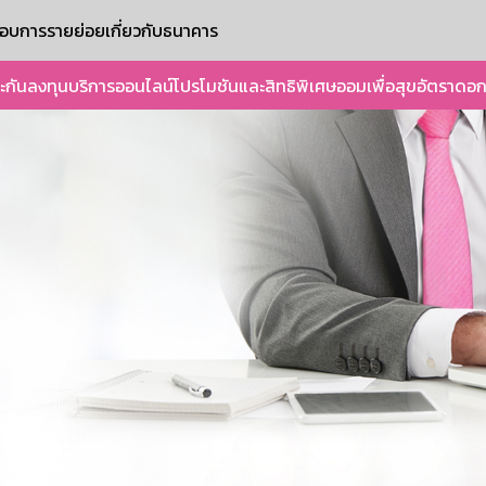
ะกอบการรายย่อย
เกี่ยวกับธนาคาร
ะกัน
ลงทุน
บริการออนไลน์
โปรโมชันและสิทธิพิเศษ
ออมเพื่อสุข
อัตราดอก