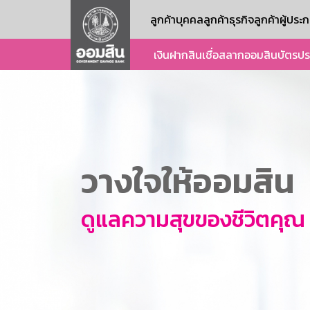
ลูกค้าบุคคล
ลูกค้าธุรกิจ
ลูกค้าผู้ปร
เงินฝาก
สินเชื่อ
สลากออมสิน
บัตร
ปร
วางใจให้ออมสิน
ดูแลความสุขของชีวิตคุณ