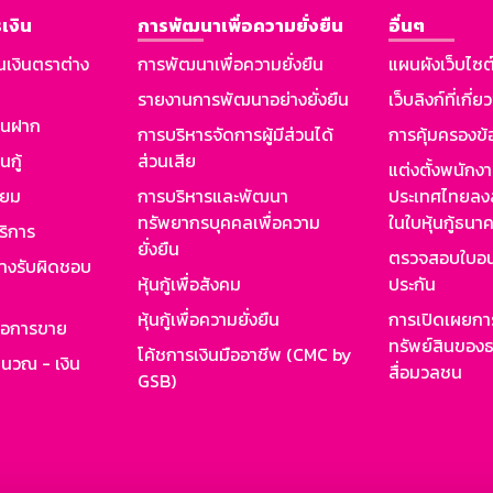
เงิน
การพัฒนาเพื่อความยั่งยืน
อื่นๆ
นเงินตราต่าง
การพัฒนาเพื่อความยั่งยืน
แผนผังเว็บไซต
รายงานการพัฒนาอย่างยั่งยืน
เว็บลิงก์ที่เกี่ย
งินฝาก
การบริหารจัดการผู้มีส่วนได้
การคุ้มครองข้
นกู้
ส่วนเสีย
แต่งตั้งพนักง
ียม
การบริหารและพัฒนา
ประเทศไทยลงล
ทรัพยากรบุคคลเพื่อความ
ในใบหุ้นกู้ธน
ริการ
ยั่งยืน
ตรวจสอบใบอน
ย่างรับผิดชอบ
หุ้นกู้เพื่อสังคม
ประกัน
หุ้นกู้เพื่อความยั่งยืน
การเปิดเผยการ
รอการขาย
ทรัพย์สินของธ
โค้ชการเงินมืออาชีพ (CMC by
ำนวณ - เงิน
สื่อมวลชน
GSB)