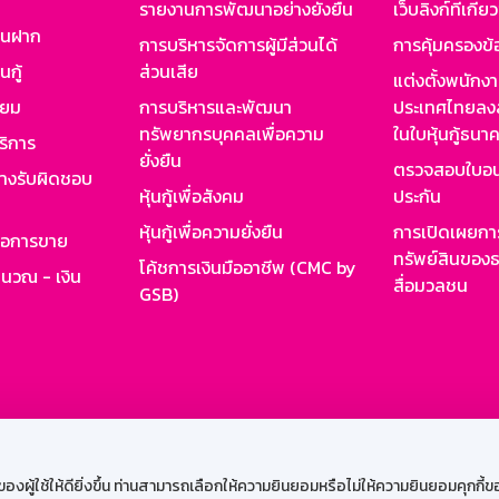
รายงานการพัฒนาอย่างยั่งยืน
เว็บลิงก์ที่เกี่ย
งินฝาก
การบริหารจัดการผู้มีส่วนได้
การคุ้มครองข้
นกู้
ส่วนเสีย
แต่งตั้งพนักง
ียม
การบริหารและพัฒนา
ประเทศไทยลงล
ทรัพยากรบุคคลเพื่อความ
ในใบหุ้นกู้ธน
ริการ
ยั่งยืน
ตรวจสอบใบอน
ย่างรับผิดชอบ
หุ้นกู้เพื่อสังคม
ประกัน
หุ้นกู้เพื่อความยั่งยืน
การเปิดเผยการ
รอการขาย
ทรัพย์สินของธ
โค้ชการเงินมืออาชีพ (CMC by
ำนวณ - เงิน
สื่อมวลชน
GSB)
กงาน
Web HR
GSB Wisdom
M-Search
เข้าสู่ร
ผู้ใช้ให้ดียิ่งขึ้น ท่านสามารถเลือกให้ความยินยอมหรือไม่ให้ความยินยอมคุกกี้ของเ