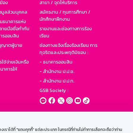
วข้อง
สาขา / จุดให้บริการ
อมูลส่วนบุคคล
สมัครงาน / ทุนการศึกษา /
นักศึกษาฝึกงาน
านธนาคารแห่ง
ายมือชื่อกำกับ
รายงานและช่องทางการร้อง
าคารออมสิน
เรียน
ุญาตผู้ขาย
ช่องทางแจ้งเรื่องร้องเรียน การ
ทุจริตและประพฤติมิชอบ :
ใช้จ่ายเงินหรือ
- ธนาคารออมสิน
นาคารให้
- สำนักงาน ป.ป.ช.
- สำนักงาน ป.ป.ท.
GSB Society :
ะบบเน็ตเมล
ราได้ที่ "แถบคุกกี้” แต่ละประเภท ในกรณีที่ท่านไม่ทำการเลือกจะถือว่าท่าน