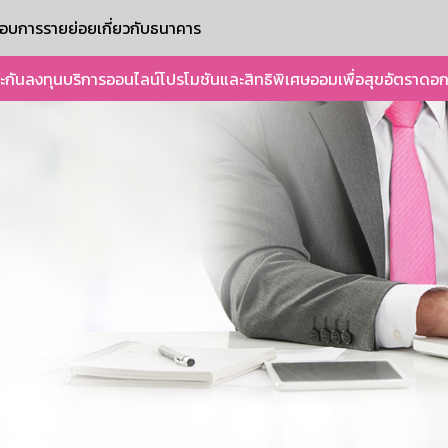
ะกอบการรายย่อย
เกี่ยวกับธนาคาร
ะกัน
ลงทุน
บริการออนไลน์
โปรโมชันและสิทธิพิเศษ
ออมเพื่อสุข
อัตราดอก