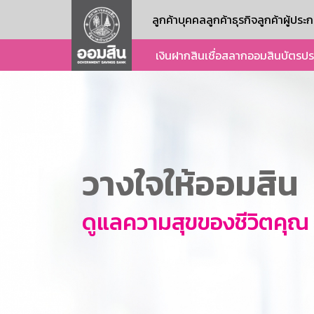
ลูกค้าบุคคล
ลูกค้าธุรกิจ
ลูกค้าผู้ปร
เงินฝาก
สินเชื่อ
สลากออมสิน
บัตร
ปร
วางใจให้ออมสิน
ดูแลความสุขของชีวิตคุณ