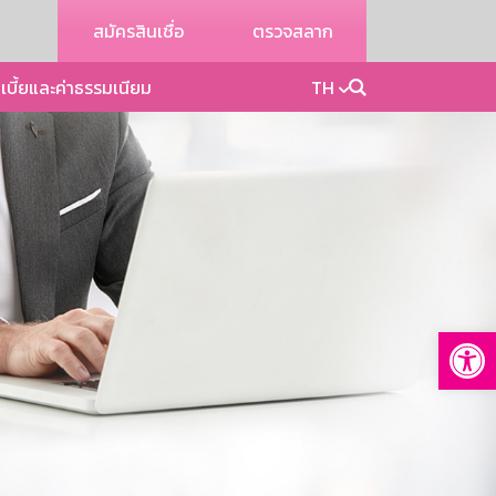
สมัครสินเชื่อ
ตรวจสลาก
เบี้ยและค่าธรรมเนียม
TH
Op