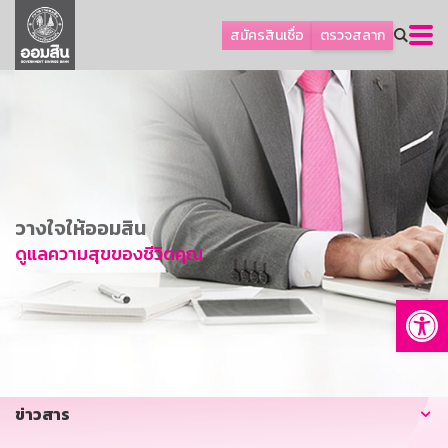
ลูกค้าธุรกิจ
สมัครสินเชื่อ
ตรวจสลาก
ลูกค้าผู้ประกอบรายย่อย
โปรโมชัน
ออมเพื่อสุข
เกี่ยวกับธนาคาร
การพัฒนาที่ยั่งยืน
วางใจให้ออมสิน
ข่าวสาร
ดูแลความสุขของชีวิตคุณ
บริการทางการเงิน
Op
อื่นๆ
ติดต่อเรา
บริการออนไลน์
ข่าวสาร
TH
EN
GSB Society