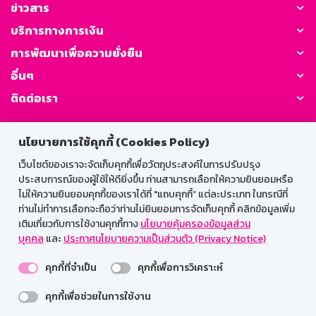
ข่าวสาร
บริการทางการเงิน
การพัฒนาเพื่อความยั่งยืน
อื่นๆ
ติดต่อเรา
GSB Society:
นโยบายการใช้คุกกี้ (Cookies Policy)
เว็บไซต์ของเราจะจัดเก็บคุกกี้เพื่อวัตถุประสงค์ในการปรับปรุง
ประสบการณ์ของผู้ใช้ให้ดียิ่งขึ้น ท่านสามารถเลือกให้ความยินยอมหรือ
สำหรับพนักงาน
ไม่ให้ความยินยอมคุกกี้ของเราได้ที่ "แถบคุกกี้” แต่ละประเภท ในกรณีที่
ท่านไม่ทำการเลือกจะถือว่าท่านไม่ยินยอมการจัดเก็บคุกกี้ คลิกข้อมูลเพิ่ม
Web HR
GSB Wisdom
M-Search
เติมเกี่ยวกับการใช้งานคุกกี้ทาง
นโยบายคุ้มครองข้อมูลส่วน
บุคคล
และ
ประกาศนโยบายความเป็นส่วนตัว (Privacy Notice)
เข้าสู่ระบบเน็ตเมล
คุกกี้ที่จำเป็น
คุกกี้เพื่อการวิเคราะห์
คุกกี้เพื่อช่วยในการใช้งาน
รองรับการใช้งานได้ดีบนเว็บบราวเซอร์