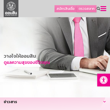
ลูกค้าธุรกิจ
สมัครสินเชื่อ
ตรวจสลาก
ลูกค้าผู้ประกอบรายย่อย
โปรโมชัน
ออมเพื่อสุข
เกี่ยวกับธนาคาร
การพัฒนาที่ยั่งยืน
วางใจให้ออมสิน
ข่าวสาร
ดูแลความสุขของชีวิตคุณ
บริการทางการเงิน
Op
อื่นๆ
ติดต่อเรา
บริการออนไลน์
ข่าวสาร
TH
EN
GSB Society