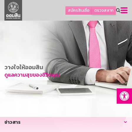
ลูกค้าธุรกิจ
สมัครสินเชื่อ
ตรวจสลาก
ลูกค้าผู้ประกอบรายย่อย
โปรโมชัน
ออมเพื่อสุข
เกี่ยวกับธนาคาร
การพัฒนาที่ยั่งยืน
วางใจให้ออมสิน
ข่าวสาร
ดูแลความสุขของชีวิตคุณ
บริการทางการเงิน
Op
อื่นๆ
ติดต่อเรา
บริการออนไลน์
ข่าวสาร
TH
EN
GSB Society