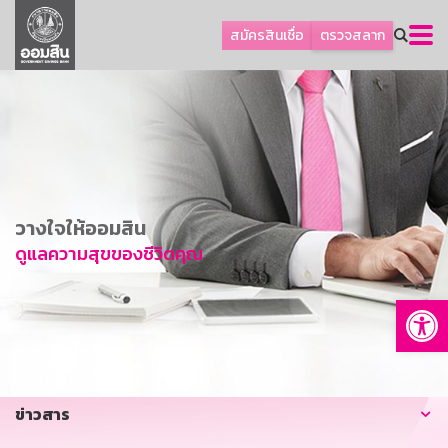
ลูกค้าธุรกิจ
สมัครสินเชื่อ
ตรวจสลาก
ลูกค้าผู้ประกอบรายย่อย
โปรโมชัน
ออมเพื่อสุข
เกี่ยวกับธนาคาร
การพัฒนาที่ยั่งยืน
วางใจให้ออมสิน
ข่าวสาร
ดูแลความสุขของชีวิตคุณ
บริการทางการเงิน
Op
อื่นๆ
ติดต่อเรา
บริการออนไลน์
ข่าวสาร
TH
EN
GSB Society