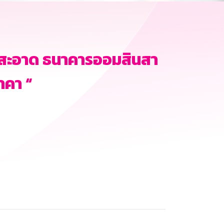
มสะอาด ธนาคารออมสินสา
าคา “