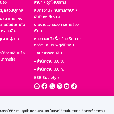
วข้อง
สาขา / จุดให้บริการ
อมูลส่วนบุคคล
สมัครงาน / ทุนการศึกษา /
นักศึกษาฝึกงาน
านธนาคารแห่ง
ายมือชื่อกำกับ
รายงานและช่องทางการร้อง
าคารออมสิน
เรียน
ุญาตผู้ขาย
ช่องทางแจ้งเรื่องร้องเรียน การ
ทุจริตและประพฤติมิชอบ :
ใช้จ่ายเงินหรือ
- ธนาคารออมสิน
นาคารให้
- สำนักงาน ป.ป.ช.
- สำนักงาน ป.ป.ท.
GSB Society :
ะบบเน็ตเมล
ราได้ที่ "แถบคุกกี้” แต่ละประเภท ในกรณีที่ท่านไม่ทำการเลือกจะถือว่าท่าน