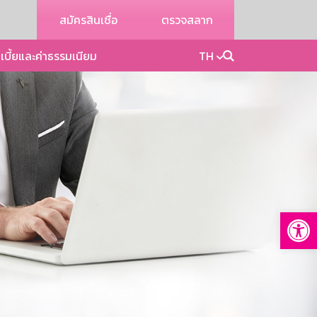
สมัครสินเชื่อ
ตรวจสลาก
เบี้ยและค่าธรรมเนียม
TH
Op