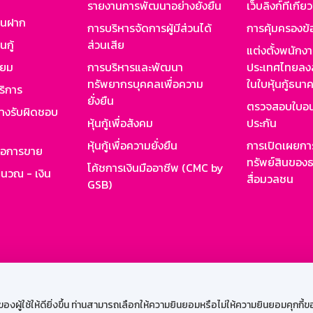
รายงานการพัฒนาอย่างยั่งยืน
เว็บลิงก์ที่เกี่ย
งินฝาก
การบริหารจัดการผู้มีส่วนได้
การคุ้มครองข้
นกู้
ส่วนเสีย
แต่งตั้งพนักง
ียม
การบริหารและพัฒนา
ประเทศไทยลงล
ทรัพยากรบุคคลเพื่อความ
ในใบหุ้นกู้ธน
ริการ
ยั่งยืน
ตรวจสอบใบอน
ย่างรับผิดชอบ
หุ้นกู้เพื่อสังคม
ประกัน
หุ้นกู้เพื่อความยั่งยืน
การเปิดเผยการ
รอการขาย
ทรัพย์สินของธ
โค้ชการเงินมืออาชีพ (CMC by
ำนวณ - เงิน
สื่อมวลชน
GSB)
กงาน
Web HR
GSB Wisdom
M-Search
เข้าสู่ร
ผู้ใช้ให้ดียิ่งขึ้น ท่านสามารถเลือกให้ความยินยอมหรือไม่ให้ความยินยอมคุกกี้ของเ