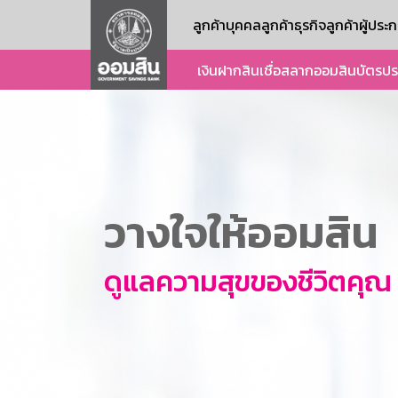
ลูกค้าบุคคล
ลูกค้าธุรกิจ
ลูกค้าผู้ปร
เงินฝาก
สินเชื่อ
สลากออมสิน
บัตร
ปร
วางใจให้ออมสิน
ดูแลความสุขของชีวิตคุณ