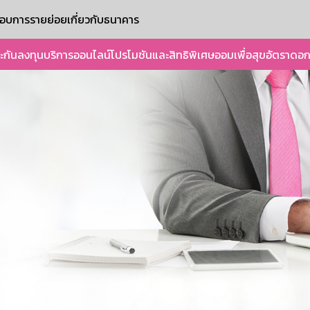
ะกอบการรายย่อย
เกี่ยวกับธนาคาร
ะกัน
ลงทุน
บริการออนไลน์
โปรโมชันและสิทธิพิเศษ
ออมเพื่อสุข
อัตราดอก