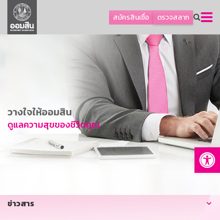
ลูกค้าธุรกิจ
สมัครสินเชื่อ
ตรวจสลาก
ลูกค้าผู้ประกอบรายย่อย
โปรโมชัน
ออมเพื่อสุข
เกี่ยวกับธนาคาร
การพัฒนาที่ยั่งยืน
วางใจให้ออมสิน
ข่าวสาร
ดูแลความสุขของชีวิตคุณ
บริการทางการเงิน
Op
อื่นๆ
ติดต่อเรา
บริการออนไลน์
ข่าวสาร
TH
EN
GSB Society