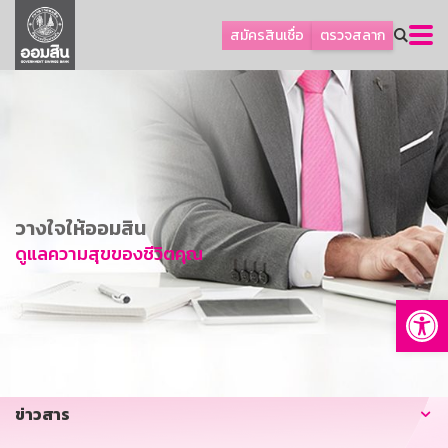
ลูกค้าธุรกิจ
สมัครสินเชื่อ
ตรวจสลาก
ลูกค้าผู้ประกอบรายย่อย
โปรโมชัน
ออมเพื่อสุข
เกี่ยวกับธนาคาร
การพัฒนาที่ยั่งยืน
วางใจให้ออมสิน
ข่าวสาร
ดูแลความสุขของชีวิตคุณ
บริการทางการเงิน
Op
อื่นๆ
ติดต่อเรา
บริการออนไลน์
ข่าวสาร
TH
EN
GSB Society