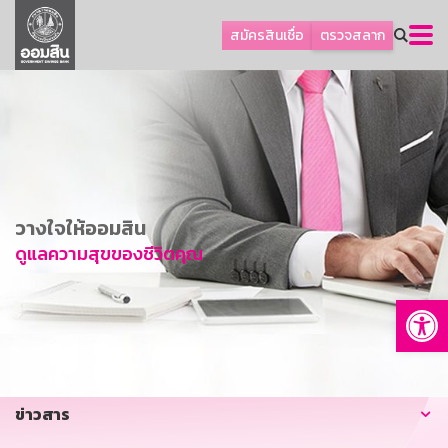
ลูกค้าธุรกิจ
สมัครสินเชื่อ
ตรวจสลาก
ลูกค้าผู้ประกอบรายย่อย
โปรโมชัน
ออมเพื่อสุข
เกี่ยวกับธนาคาร
การพัฒนาที่ยั่งยืน
วางใจให้ออมสิน
ข่าวสาร
ดูแลความสุขของชีวิตคุณ
บริการทางการเงิน
Op
อื่นๆ
ติดต่อเรา
บริการออนไลน์
ข่าวสาร
TH
EN
GSB Society