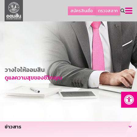
ลูกค้าธุรกิจ
สมัครสินเชื่อ
ตรวจสลาก
ลูกค้าผู้ประกอบรายย่อย
โปรโมชัน
ออมเพื่อสุข
เกี่ยวกับธนาคาร
การพัฒนาที่ยั่งยืน
วางใจให้ออมสิน
ข่าวสาร
ดูแลความสุขของชีวิตคุณ
บริการทางการเงิน
Op
อื่นๆ
ติดต่อเรา
บริการออนไลน์
ข่าวสาร
TH
EN
GSB Society