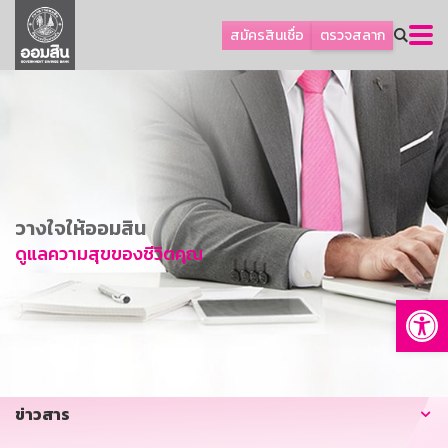
ลูกค้าธุรกิจ
สมัครสินเชื่อ
ตรวจสลาก
ลูกค้าผู้ประกอบรายย่อย
โปรโมชัน
ออมเพื่อสุข
เกี่ยวกับธนาคาร
การพัฒนาที่ยั่งยืน
วางใจให้ออมสิน
ข่าวสาร
ดูแลความสุขของชีวิตคุณ
บริการทางการเงิน
Op
อื่นๆ
ติดต่อเรา
บริการออนไลน์
ข่าวสาร
TH
EN
GSB Society