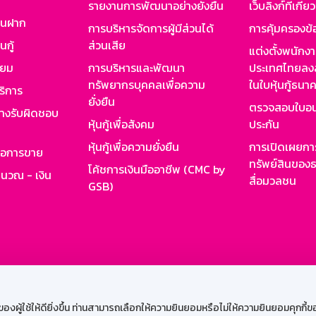
รายงานการพัฒนาอย่างยั่งยืน
เว็บลิงก์ที่เกี่ย
งินฝาก
การบริหารจัดการผู้มีส่วนได้
การคุ้มครองข้
นกู้
ส่วนเสีย
แต่งตั้งพนักง
ียม
การบริหารและพัฒนา
ประเทศไทยลงล
ทรัพยากรบุคคลเพื่อความ
ในใบหุ้นกู้ธน
ริการ
ยั่งยืน
ตรวจสอบใบอน
ย่างรับผิดชอบ
หุ้นกู้เพื่อสังคม
ประกัน
หุ้นกู้เพื่อความยั่งยืน
การเปิดเผยการ
รอการขาย
ทรัพย์สินของธ
โค้ชการเงินมืออาชีพ (CMC by
ำนวณ - เงิน
สื่อมวลชน
GSB)
กงาน
Web HR
GSB Wisdom
M-Search
เข้าสู่ร
ผู้ใช้ให้ดียิ่งขึ้น ท่านสามารถเลือกให้ความยินยอมหรือไม่ให้ความยินยอมคุกกี้ของเ