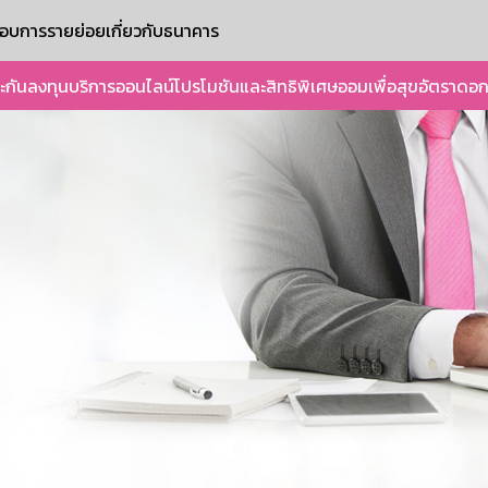
ะกอบการรายย่อย
เกี่ยวกับธนาคาร
ะกัน
ลงทุน
บริการออนไลน์
โปรโมชันและสิทธิพิเศษ
ออมเพื่อสุข
อัตราดอก