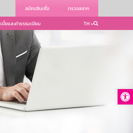
สมัครสินเชื่อ
ตรวจสลาก
เบี้ยและค่าธรรมเนียม
TH
Op