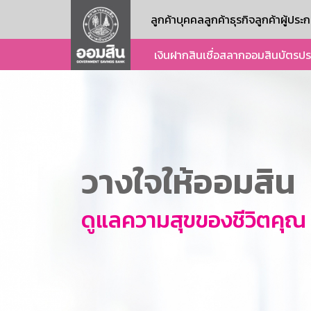
ลูกค้าบุคคล
ลูกค้าธุรกิจ
ลูกค้าผู้ปร
เงินฝาก
สินเชื่อ
สลากออมสิน
บัตร
ปร
วางใจให้ออมสิน
ดูแลความสุขของชีวิตคุณ