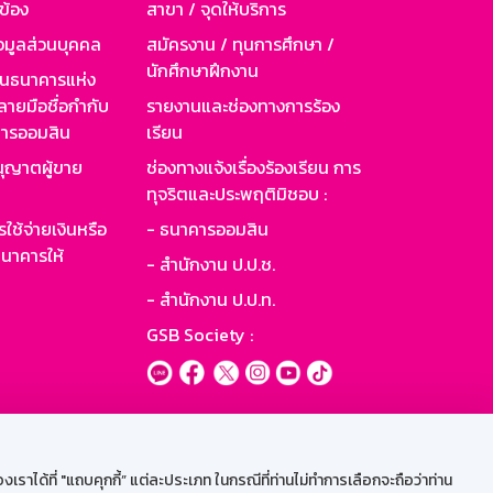
วข้อง
สาขา / จุดให้บริการ
อมูลส่วนบุคคล
สมัครงาน / ทุนการศึกษา /
นักศึกษาฝึกงาน
านธนาคารแห่ง
ายมือชื่อกำกับ
รายงานและช่องทางการร้อง
าคารออมสิน
เรียน
ุญาตผู้ขาย
ช่องทางแจ้งเรื่องร้องเรียน การ
ทุจริตและประพฤติมิชอบ :
ใช้จ่ายเงินหรือ
- ธนาคารออมสิน
นาคารให้
- สำนักงาน ป.ป.ช.
- สำนักงาน ป.ป.ท.
GSB Society :
ะบบเน็ตเมล
ราได้ที่ "แถบคุกกี้” แต่ละประเภท ในกรณีที่ท่านไม่ทำการเลือกจะถือว่าท่าน